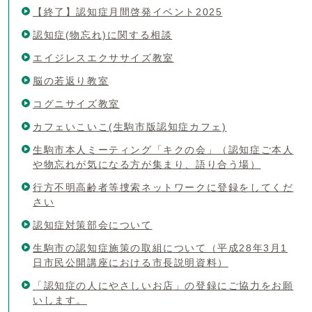
【終了】認知症月間啓発イベント2025
認知症(物忘れ)に関する相談
エイジレスエクササイズ教室
脳の若返り教室
コグニサイズ教室
カフェいこいこ(生駒市版認知症カフェ)
生駒市本人ミーティング「キクの会」（認知症ご本人
や物忘れが気になる方が集まり、語り合う場）
行方不明高齢者等捜索ネットワークに登録をしてくだ
さい
認知症対策部会について
生駒市の認知症施策の取組について（平成28年3月1
日市民公開講座における市長説明資料）
「認知症の人にやさしいお店」の登録にご協力をお願
いします。