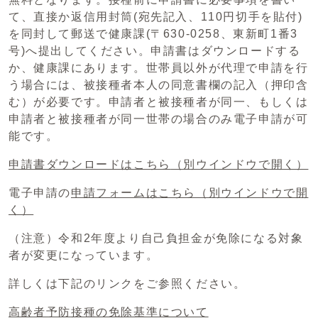
て、直接か返信用封筒(宛先記入、110円切手を貼付)
を同封して郵送で健康課(〒630-0258、東新町1番3
号)へ提出してください。申請書はダウンロードする
か、健康課にあります。世帯員以外が代理で申請を行
う場合には、被接種者本人の同意書欄の記入（押印含
む）が必要です。申請者と被接種者が同一、もしくは
申請者と被接種者が同一世帯の場合のみ電子申請が可
能です。
申請書ダウンロードはこちら
（別ウインドウで開く）
電子申請の
申請フォームはこちら
（別ウインドウで開
く）
（注意）令和2年度より自己負担金が免除になる対象
者が変更になっています。
詳しくは下記のリンクをご参照ください。
高齢者予防接種の免除基準について