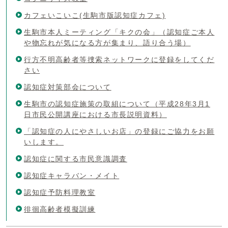
カフェいこいこ(生駒市版認知症カフェ)
生駒市本人ミーティング「キクの会」（認知症ご本人
や物忘れが気になる方が集まり、語り合う場）
行方不明高齢者等捜索ネットワークに登録をしてくだ
さい
認知症対策部会について
生駒市の認知症施策の取組について（平成28年3月1
日市民公開講座における市長説明資料）
「認知症の人にやさしいお店」の登録にご協力をお願
いします。
認知症に関する市民意識調査
認知症キャラバン・メイト
認知症予防料理教室
徘徊高齢者模擬訓練