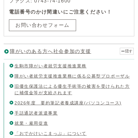
ファクス: 0743-74-1600
電話番号のかけ間違いにご注意ください！
お問い合わせフォーム
障がいのある方へ社会参加の支援
隠す
生駒市障がい者就労支援推進業務
障がい者就労支援推進業務に係る公募型プロポーザル
旧優生保護法による優生手術等の被害を受けられた方
に補償金等が支給されます
2026年度 要約筆記者養成講座(パソコンコース)
手話通訳者派遣事業
就業・雇用促進
「おでかけいこまっぷ」について