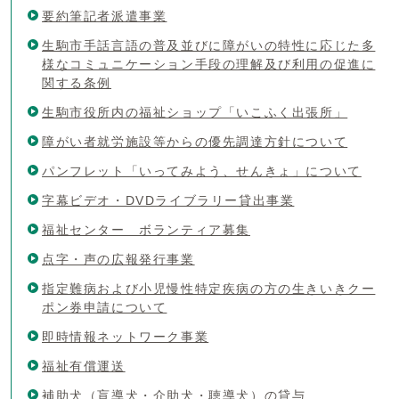
要約筆記者派遣事業
生駒市手話言語の普及並びに障がいの特性に応じた多
様なコミュニケーション手段の理解及び利用の促進に
関する条例
生駒市役所内の福祉ショップ「いこふく出張所」
障がい者就労施設等からの優先調達方針について
パンフレット「いってみよう、せんきょ」について
字幕ビデオ・DVDライブラリー貸出事業
福祉センター ボランティア募集
点字・声の広報発行事業
指定難病および小児慢性特定疾病の方の生きいきクー
ポン券申請について
即時情報ネットワーク事業
福祉有償運送
補助犬（盲導犬・介助犬・聴導犬）の貸与