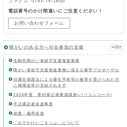
ファクス: 0743-74-1600
電話番号のかけ間違いにご注意ください！
お問い合わせフォーム
障がいのある方へ社会参加の支援
隠す
生駒市障がい者就労支援推進業務
障がい者就労支援推進業務に係る公募型プロポーザル
旧優生保護法による優生手術等の被害を受けられた方
に補償金等が支給されます
2026年度 要約筆記者養成講座(パソコンコース)
手話通訳者派遣事業
就業・雇用促進
「おでかけいこまっぷ」について