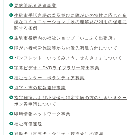
要約筆記者派遣事業
生駒市手話言語の普及並びに障がいの特性に応じた多
様なコミュニケーション手段の理解及び利用の促進に
関する条例
生駒市役所内の福祉ショップ「いこふく出張所」
障がい者就労施設等からの優先調達方針について
パンフレット「いってみよう、せんきょ」について
字幕ビデオ・DVDライブラリー貸出事業
福祉センター ボランティア募集
点字・声の広報発行事業
指定難病および小児慢性特定疾病の方の生きいきクー
ポン券申請について
即時情報ネットワーク事業
福祉有償運送
補助犬（盲導犬・介助犬・聴導犬）の貸与