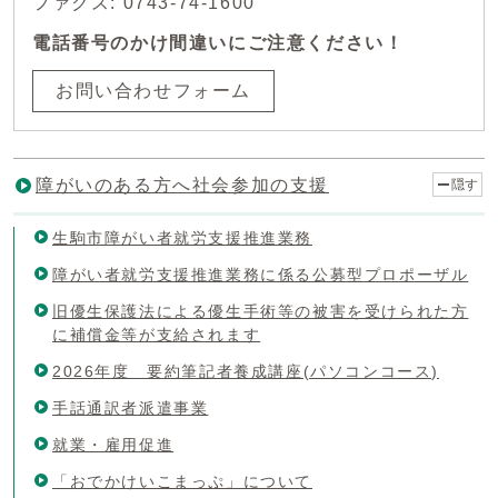
ファクス: 0743-74-1600
電話番号のかけ間違いにご注意ください！
お問い合わせフォーム
障がいのある方へ社会参加の支援
隠す
生駒市障がい者就労支援推進業務
障がい者就労支援推進業務に係る公募型プロポーザル
旧優生保護法による優生手術等の被害を受けられた方
に補償金等が支給されます
2026年度 要約筆記者養成講座(パソコンコース)
手話通訳者派遣事業
就業・雇用促進
「おでかけいこまっぷ」について