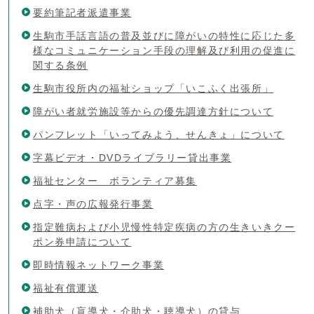
要約筆記者派遣事業
生駒市手話言語の普及並びに障がいの特性に応じた多
様なコミュニケーション手段の理解及び利用の促進に
関する条例
生駒市役所内の福祉ショップ「いこふく出張所」
障がい者就労施設等からの優先調達方針について
パンフレット「いってみよう、せんきょ」について
字幕ビデオ・DVDライブラリー貸出事業
福祉センター ボランティア募集
点字・声の広報発行事業
指定難病および小児慢性特定疾病の方の生きいきクー
ポン券申請について
即時情報ネットワーク事業
福祉有償運送
補助犬（盲導犬・介助犬・聴導犬）の貸与