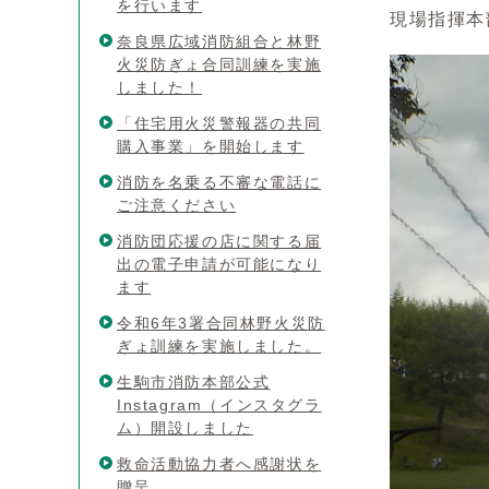
を行います
現場指揮本
奈良県広域消防組合と林野
火災防ぎょ合同訓練を実施
しました！
「住宅用火災警報器の共同
購入事業」を開始します
消防を名乗る不審な電話に
ご注意ください
消防団応援の店に関する届
出の電子申請が可能になり
ます
令和6年3署合同林野火災防
ぎょ訓練を実施しました。
生駒市消防本部公式
Instagram（インスタグラ
ム）開設しました
救命活動協力者へ感謝状を
贈呈