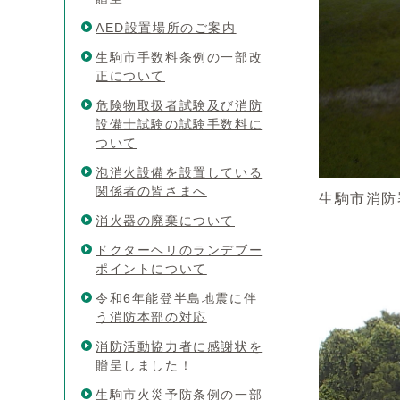
AED設置場所のご案内
生駒市手数料条例の一部改
正について
危険物取扱者試験及び消防
設備士試験の試験手数料に
ついて
泡消火設備を設置している
関係者の皆さまへ
生駒市消防
消火器の廃棄について
ドクターヘリのランデブー
ポイントについて
令和6年能登半島地震に伴
う消防本部の対応
消防活動協力者に感謝状を
贈呈しました！
生駒市火災予防条例の一部