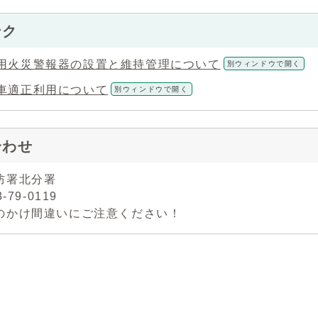
ンク
用火災警報器の設置と維持管理について
別ウィンドウで開く
車適正利用について
別ウィンドウで開く
合わせ
防署北分署
-79-0119
のかけ間違いにご注意ください！