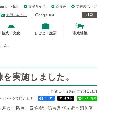
文字サイズ
背景色
ion service
音声読み上げ
検索
お問い合わせ
観光・文化
しごと・産業
市政情報
ました。
練を実施しました。
[更新日：2024年9月18日]
ウィンドウで開きます
生駒市消防署、四條畷消防署及び交野市消防署