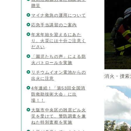
贈呈
マイナ救急の運用について
応急手当講習のご案内
年末年始を迎えるにあた
り、火災には十分ご注意く
ださい
「園児たちの声」による防
火パトロールを実施
リチウムイオン電池からの
消火・捜索
出火に注意
4年連続！「第53回全国消
防救助技術大会」に出
場！！
大阪市中央区の雑居ビル火
災を受けて、警防調査を兼
ねた特別査察を実施