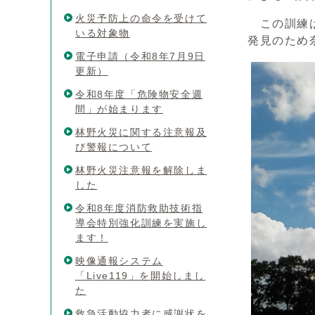
火災予防上の命令を受けて
この訓練は
いる対象物
発見のため
電子申請（令和8年7月9日
更新）
令和8年度「危険物安全週
間」が始まります
林野火災に関する注意報及
び警報について
林野火災注意報を解除しま
した
令和8年度消防救助技術指
導会特別強化訓練を実施し
ます！
映像通報システム
「Live119」を開始しまし
た
救急活動協力者に感謝状を