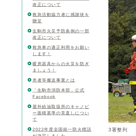
改正について
救急活動協力者に感謝状を
贈呈
生駒市火災予防条例の一部
改正について
救急車の適正利用をお願い
します！
暖房器具からの火災を防ぎ
ましょう！
患者等搬送事業とは
「生駒市消防本部」公式
Facebook
屋外給油取扱所のキャノピ
ー面積基準の見直しについ
て
2022年度全国統一防火標語
3署整列
が決定しました。