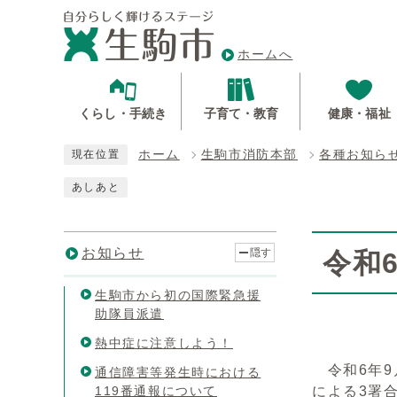
ホームへ
くらし・手続き
子育て・教育
健康・福祉
ホーム
生駒市消防本部
各種お知ら
現在位置
あしあと
お知らせ
隠す
令和
生駒市から初の国際緊急援
助隊員派遣
熱中症に注意しよう！
令和6年9
通信障害等発生時における
119番通報について
による3署