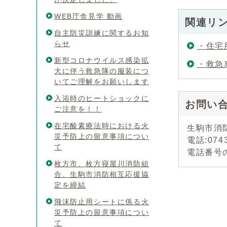
WEB庁舎見学 動画
関連リ
自主防災訓練に関するお知
らせ
・住宅
新型コロナウイルス感染拡
・救急
大に伴う救急隊の服装につ
いてご理解をお願いします
入浴時のヒートショックに
お問い
ご注意を！！
在宅酸素療法時における火
生駒市消
災予防上の留意事項につい
電話:0743
て
電話番号
枚方市、枚方寝屋川消防組
合、生駒市消防相互応援協
定を締結
飛沫防止用シートに係る火
災予防上の留意事項につい
て