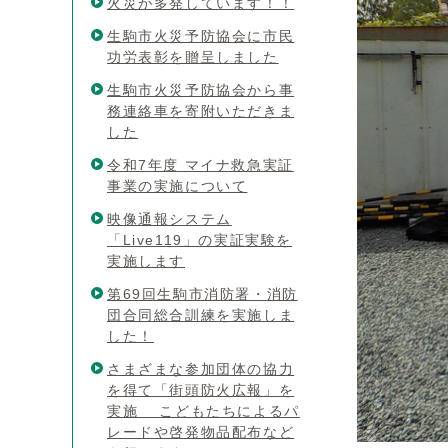
火災が多発しています！！
生駒市火災予防協会に市民
功労表彰を贈呈しました
生駒市火災予防協会から事
務連絡車を寄附いただきま
した
令和7年度 マイナ救急実証
事業の実施について
映像通報システム
「Live119」の実証実験を
実施します
第69回生駒市消防署・消防
団合同総合訓練を実施しま
した！
さまざまな参加団体の協力
を得て「街頭防火広報」を
実施 こどもたちによるパ
レードや啓発物品配布など