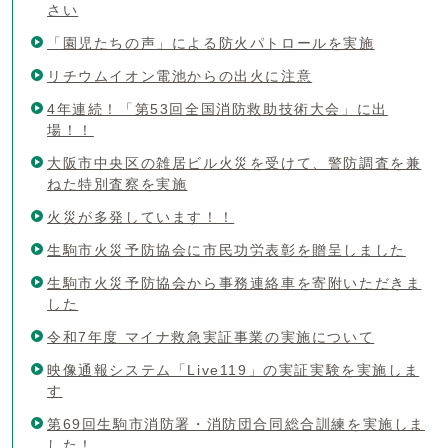
さい
「園児たちの声」による防火パトロールを実施
リチウムイオン電池からの出火に注意
4年連続！「第53回全国消防救助技術大会」に出
場！！
大阪市中央区の雑居ビル火災を受けて、警防調査を兼
ねた特別査察を実施
火災が多発しています！！
生駒市火災予防協会に市民功労表彰を贈呈しました
生駒市火災予防協会から事務連絡車を寄附いただきま
した
令和7年度 マイナ救急実証事業の実施について
映像通報システム「Live119」の実証実験を実施しま
す
第69回生駒市消防署・消防団合同総合訓練を実施しま
した！