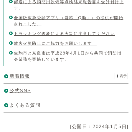
郵送による消防用設備等点検結果報告書を受け付けま
す。
全国版救急受診アプリ（愛称「Q助」）の提供が開始
されました。
トラッキング現象による火災に注意してください
放火火災防止にご協力をお願いします！
生駒市と奈良市は平成28年4月1日から共同で消防指
令業務を実施しています。
新着情報
表示
公式SNS
よくある質問
[公開日：2024年1月5日]