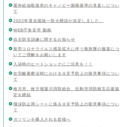
屋外給油取扱所のキャノピー面積基準の見直しについ
て
2022年度全国統一防火標語が決定しました。
WEB庁舎見学 動画
自主防災訓練に関するお知らせ
新型コロナウイルス感染拡大に伴う救急隊の服装につ
いてご理解をお願いします
入浴時のヒートショックにご注意を！！
在宅酸素療法時における火災予防上の留意事項につい
て
枚方市、枚方寝屋川消防組合、生駒市消防相互応援協
定を締結
飛沫防止用シートに係る火災予防上の留意事項につい
て
ガソリンを購入される皆様へ