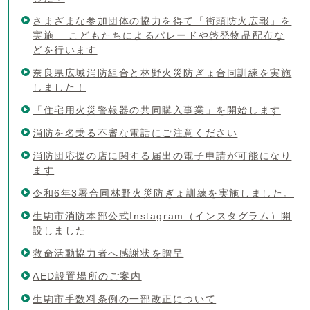
さまざまな参加団体の協力を得て「街頭防火広報」を
実施 こどもたちによるパレードや啓発物品配布な
どを行います
奈良県広域消防組合と林野火災防ぎょ合同訓練を実施
しました！
「住宅用火災警報器の共同購入事業」を開始します
消防を名乗る不審な電話にご注意ください
消防団応援の店に関する届出の電子申請が可能になり
ます
令和6年3署合同林野火災防ぎょ訓練を実施しました。
生駒市消防本部公式Instagram（インスタグラム）開
設しました
救命活動協力者へ感謝状を贈呈
AED設置場所のご案内
生駒市手数料条例の一部改正について