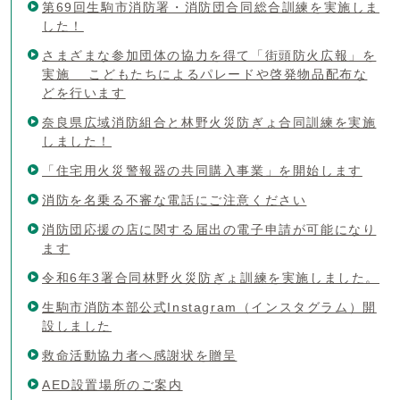
第69回生駒市消防署・消防団合同総合訓練を実施しま
した！
さまざまな参加団体の協力を得て「街頭防火広報」を
実施 こどもたちによるパレードや啓発物品配布な
どを行います
奈良県広域消防組合と林野火災防ぎょ合同訓練を実施
しました！
「住宅用火災警報器の共同購入事業」を開始します
消防を名乗る不審な電話にご注意ください
消防団応援の店に関する届出の電子申請が可能になり
ます
令和6年3署合同林野火災防ぎょ訓練を実施しました。
生駒市消防本部公式Instagram（インスタグラム）開
設しました
救命活動協力者へ感謝状を贈呈
AED設置場所のご案内