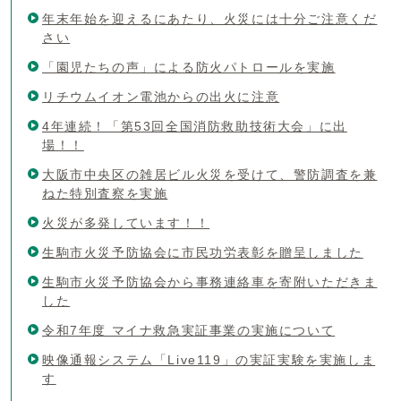
年末年始を迎えるにあたり、火災には十分ご注意くだ
さい
「園児たちの声」による防火パトロールを実施
リチウムイオン電池からの出火に注意
4年連続！「第53回全国消防救助技術大会」に出
場！！
大阪市中央区の雑居ビル火災を受けて、警防調査を兼
ねた特別査察を実施
火災が多発しています！！
生駒市火災予防協会に市民功労表彰を贈呈しました
生駒市火災予防協会から事務連絡車を寄附いただきま
した
令和7年度 マイナ救急実証事業の実施について
映像通報システム「Live119」の実証実験を実施しま
す