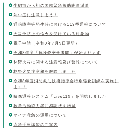
生駒市から初の国際緊急援助隊員派遣
熱中症に注意しよう！
通信障害等発生時における119番通報について
火災予防上の命令を受けている対象物
電子申請（令和8年7月9日更新）
令和8年度「危険物安全週間」が始まります
林野火災に関する注意報及び警報について
林野火災注意報を解除しました
令和8年度消防救助技術指導会特別強化訓練を実施し
ます！
映像通報システム「Live119」を開始しました
救急活動協力者に感謝状を贈呈
マイナ救急の運用について
応急手当講習のご案内