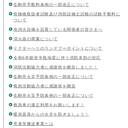
生駒市手数料条例の一部改正について
危険物取扱者試験及び消防設備士試験の試験手数料に
ついて
泡消火設備を設置している関係者の皆さまへ
消火器の廃棄について
ドクターヘリのランデブーポイントについて
令和6年能登半島地震に伴う消防本部の対応
消防活動協力者に感謝状を贈呈しました！
生駒市火災予防条例の一部改正について
救急活動協力者に感謝状を贈呈
生駒市火災予防条例の一部改正について
救急車の適正利用をお願いします！
暖房器具からの火災を防ぎましょう！
患者等搬送事業とは