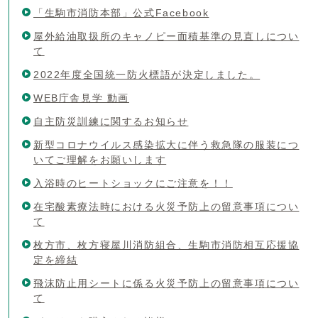
「生駒市消防本部」公式Facebook
屋外給油取扱所のキャノピー面積基準の見直しについ
て
2022年度全国統一防火標語が決定しました。
WEB庁舎見学 動画
自主防災訓練に関するお知らせ
新型コロナウイルス感染拡大に伴う救急隊の服装につ
いてご理解をお願いします
入浴時のヒートショックにご注意を！！
在宅酸素療法時における火災予防上の留意事項につい
て
枚方市、枚方寝屋川消防組合、生駒市消防相互応援協
定を締結
飛沫防止用シートに係る火災予防上の留意事項につい
て