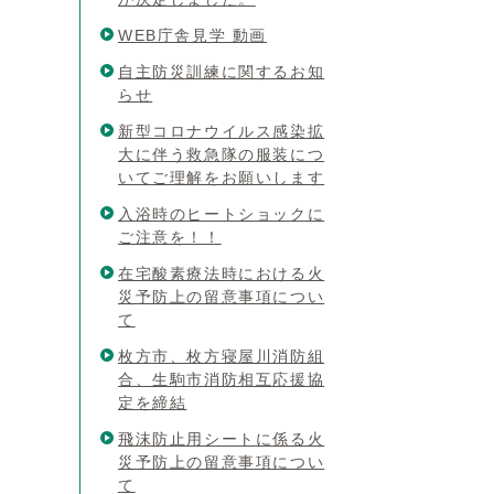
WEB庁舎見学 動画
自主防災訓練に関するお知
らせ
新型コロナウイルス感染拡
大に伴う救急隊の服装につ
いてご理解をお願いします
入浴時のヒートショックに
ご注意を！！
在宅酸素療法時における火
災予防上の留意事項につい
て
枚方市、枚方寝屋川消防組
合、生駒市消防相互応援協
定を締結
飛沫防止用シートに係る火
災予防上の留意事項につい
て