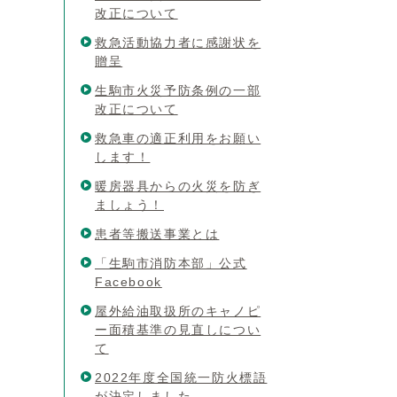
改正について
救急活動協力者に感謝状を
贈呈
生駒市火災予防条例の一部
改正について
救急車の適正利用をお願い
します！
暖房器具からの火災を防ぎ
ましょう！
患者等搬送事業とは
「生駒市消防本部」公式
Facebook
屋外給油取扱所のキャノピ
ー面積基準の見直しについ
て
2022年度全国統一防火標語
が決定しました。