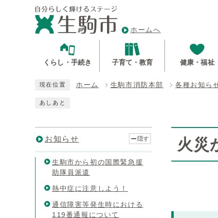
ホームへ
くらし・手続き
子育て・教育
健康・福祉
ホーム
生駒市消防本部
各種お知ら
現在位置
あしあと
お知らせ
隠す
火災
生駒市から初の国際緊急援
助隊員派遣
熱中症に注意しよう！
通信障害等発生時における
119番通報について