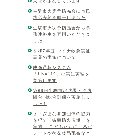
火災が多発しています！！
生駒市火災予防協会に市民
功労表彰を贈呈しました
生駒市火災予防協会から事
務連絡車を寄附いただきま
した
令和7年度 マイナ救急実証
事業の実施について
映像通報システム
「Live119」の実証実験を
実施します
第69回生駒市消防署・消防
団合同総合訓練を実施しま
した！
さまざまな参加団体の協力
を得て「街頭防火広報」を
実施 こどもたちによるパ
レードや啓発物品配布など