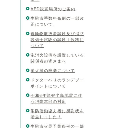
AED設置場所のご案内
生駒市手数料条例の一部改
正について
危険物取扱者試験及び消防
設備士試験の試験手数料に
ついて
泡消火設備を設置している
関係者の皆さまへ
消火器の廃棄について
ドクターヘリのランデブー
ポイントについて
令和6年能登半島地震に伴
う消防本部の対応
消防活動協力者に感謝状を
贈呈しました！
生駒市火災予防条例の一部