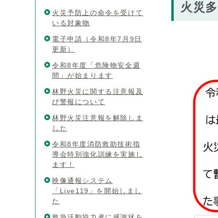
火災
火災予防上の命令を受けて
いる対象物
電子申請（令和8年7月9日
更新）
令和8年度「危険物安全週
間」が始まります
林野火災に関する注意報及
び警報について
林野火災注意報を解除しま
した
令和8年度消防救助技術指
導会特別強化訓練を実施し
ます！
映像通報システム
「Live119」を開始しまし
た
救急活動協力者に感謝状を