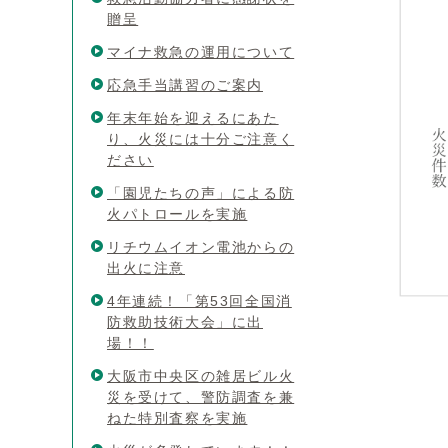
贈呈
マイナ救急の運用について
応急手当講習のご案内
年末年始を迎えるにあた
り、火災には十分ご注意く
ださい
「園児たちの声」による防
火パトロールを実施
リチウムイオン電池からの
出火に注意
4年連続！「第53回全国消
防救助技術大会」に出
場！！
大阪市中央区の雑居ビル火
災を受けて、警防調査を兼
ねた特別査察を実施