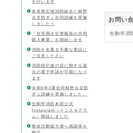
を行います
奈良県広域消防組合と林野
火災防ぎょ合同訓練を実施
お問い
しました！
生駒市消防
「住宅用火災警報器の共同
購入事業」を開始します
消防を名乗る不審な電話に
ご注意ください
消防団応援の店に関する届
出の電子申請が可能になり
ます
令和6年3署合同林野火災防
ぎょ訓練を実施しました。
生駒市消防本部公式
Instagram（インスタグラ
ム）開設しました
救命活動協力者へ感謝状を
贈呈