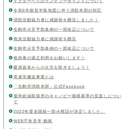
ドクターヘリのランデブーポイントについて
令和6年能登半島地震に伴う消防本部の対応
消防活動協力者に感謝状を贈呈しました！
生駒市火災予防条例の一部改正について
救急活動協力者に感謝状を贈呈
生駒市火災予防条例の一部改正について
救急車の適正利用をお願いします！
暖房器具からの火災を防ぎましょう！
患者等搬送事業とは
「生駒市消防本部」公式Facebook
屋外給油取扱所のキャノピー面積基準の見直しについ
て
2022年度全国統一防火標語が決定しました。
WEB庁舎見学 動画