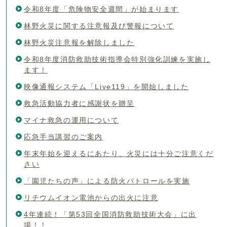
令和8年度「危険物安全週間」が始まります
林野火災に関する注意報及び警報について
林野火災注意報を解除しました
令和8年度消防救助技術指導会特別強化訓練を実施し
ます！
映像通報システム「Live119」を開始しました
救急活動協力者に感謝状を贈呈
マイナ救急の運用について
応急手当講習のご案内
年末年始を迎えるにあたり、火災には十分ご注意くだ
さい
「園児たちの声」による防火パトロールを実施
リチウムイオン電池からの出火に注意
4年連続！「第53回全国消防救助技術大会」に出
場！！