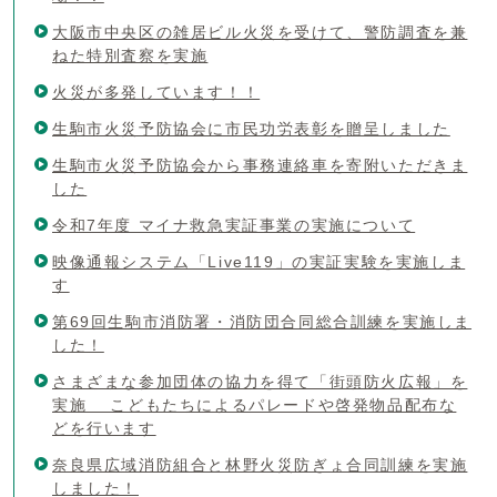
大阪市中央区の雑居ビル火災を受けて、警防調査を兼
ねた特別査察を実施
火災が多発しています！！
生駒市火災予防協会に市民功労表彰を贈呈しました
生駒市火災予防協会から事務連絡車を寄附いただきま
した
令和7年度 マイナ救急実証事業の実施について
映像通報システム「Live119」の実証実験を実施しま
す
第69回生駒市消防署・消防団合同総合訓練を実施しま
した！
さまざまな参加団体の協力を得て「街頭防火広報」を
実施 こどもたちによるパレードや啓発物品配布な
どを行います
奈良県広域消防組合と林野火災防ぎょ合同訓練を実施
しました！