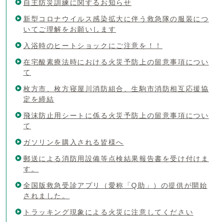
自主防災訓練に関するお知らせ
新型コロナウイルス感染拡大に伴う救急隊の服装につ
いてご理解をお願いします
入浴時のヒートショックにご注意を！！
在宅酸素療法時における火災予防上の留意事項につい
て
枚方市、枚方寝屋川消防組合、生駒市消防相互応援協
定を締結
飛沫防止用シートに係る火災予防上の留意事項につい
て
ガソリンを購入される皆様へ
郵送による消防用設備等点検結果報告書を受け付けま
す。
全国版救急受診アプリ（愛称「Q助」）の提供が開始
されました。
トラッキング現象による火災に注意してください