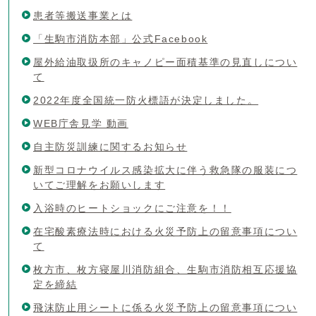
患者等搬送事業とは
「生駒市消防本部」公式Facebook
屋外給油取扱所のキャノピー面積基準の見直しについ
て
2022年度全国統一防火標語が決定しました。
WEB庁舎見学 動画
自主防災訓練に関するお知らせ
新型コロナウイルス感染拡大に伴う救急隊の服装につ
いてご理解をお願いします
入浴時のヒートショックにご注意を！！
在宅酸素療法時における火災予防上の留意事項につい
て
枚方市、枚方寝屋川消防組合、生駒市消防相互応援協
定を締結
飛沫防止用シートに係る火災予防上の留意事項につい