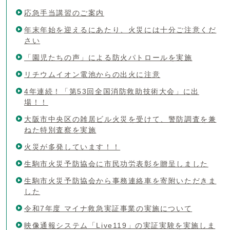
応急手当講習のご案内
年末年始を迎えるにあたり、火災には十分ご注意くだ
さい
「園児たちの声」による防火パトロールを実施
リチウムイオン電池からの出火に注意
4年連続！「第53回全国消防救助技術大会」に出
場！！
大阪市中央区の雑居ビル火災を受けて、警防調査を兼
ねた特別査察を実施
火災が多発しています！！
生駒市火災予防協会に市民功労表彰を贈呈しました
生駒市火災予防協会から事務連絡車を寄附いただきま
した
令和7年度 マイナ救急実証事業の実施について
映像通報システム「Live119」の実証実験を実施しま