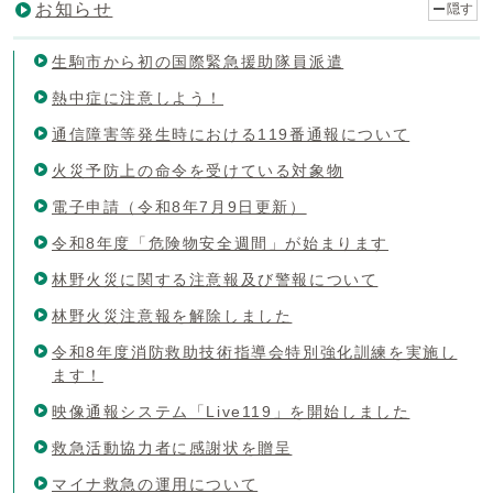
お知らせ
隠す
生駒市から初の国際緊急援助隊員派遣
熱中症に注意しよう！
通信障害等発生時における119番通報について
火災予防上の命令を受けている対象物
電子申請（令和8年7月9日更新）
令和8年度「危険物安全週間」が始まります
林野火災に関する注意報及び警報について
林野火災注意報を解除しました
令和8年度消防救助技術指導会特別強化訓練を実施し
ます！
映像通報システム「Live119」を開始しました
救急活動協力者に感謝状を贈呈
マイナ救急の運用について