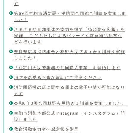
す
第69回生駒市消防署・消防団合同総合訓練を実施しま
した！
さまざまな参加団体の協力を得て「街頭防火広報」を
実施 こどもたちによるパレードや啓発物品配布な
どを行います
奈良県広域消防組合と林野火災防ぎょ合同訓練を実施
しました！
「住宅用火災警報器の共同購入事業」を開始します
消防を名乗る不審な電話にご注意ください
消防団応援の店に関する届出の電子申請が可能になり
ます
令和6年3署合同林野火災防ぎょ訓練を実施しました。
生駒市消防本部公式Instagram（インスタグラム）開
設しました
救命活動協力者へ感謝状を贈呈