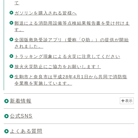
て
ガソリンを購入される皆様へ
郵送による消防用設備等点検結果報告書を受け付けま
す。
全国版救急受診アプリ（愛称「Q助」）の提供が開始
されました。
トラッキング現象による火災に注意してください
放火火災防止にご協力をお願いします！
生駒市と奈良市は平成28年4月1日から共同で消防指
令業務を実施しています。
新着情報
表示
公式SNS
よくある質問