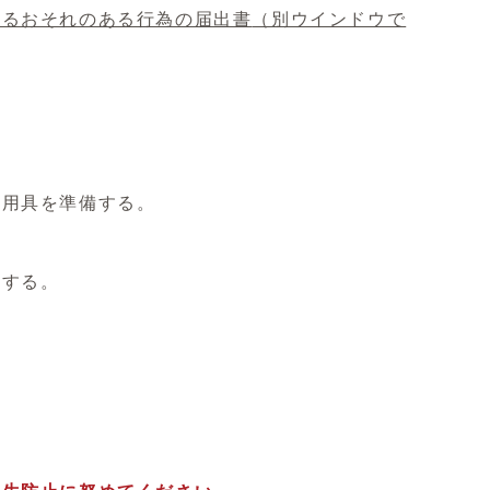
するおそれのある行為の届出書
（別ウインドウで
火用具を準備する。
止する。