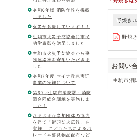
ねた特別査察を実施
「野焼きは
令和6年版 消防年報を掲載
しました
野焼き
火災が多発しています！！
生駒市火災予防協会に市民
野焼き
功労表彰を贈呈しました
生駒市火災予防協会から事
務連絡車を寄附いただきま
お問い
した
令和7年度 マイナ救急実証
生駒市消防本
事業の実施について
第69回生駒市消防署・消防
団合同総合訓練を実施しま
した！
さまざまな参加団体の協力
を得て「街頭防火広報」を
実施 こどもたちによるパ
レードや啓発物品配布など