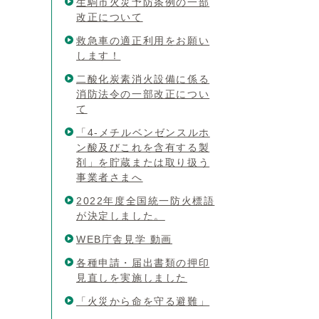
生駒市火災予防条例の一部
改正について
救急車の適正利用をお願い
します！
二酸化炭素消火設備に係る
消防法令の一部改正につい
て
「4‐メチルベンゼンスルホ
ン酸及びこれを含有する製
剤」を貯蔵または取り扱う
事業者さまへ
2022年度全国統一防火標語
が決定しました。
WEB庁舎見学 動画
各種申請・届出書類の押印
見直しを実施しました
「火災から命を守る避難」