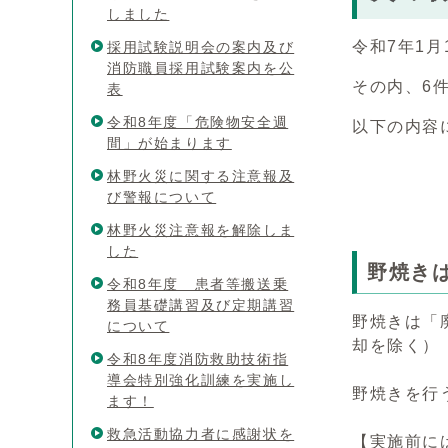
しました
令和7年1月
採用試験説明会の案内及び
消防職員採用試験案内を公
その内、6
表
令和8年度「危険物安全週
以下の内容
間」が始まります
林野火災に関する注意報及
び警報について
林野火災注意報を解除しま
した
野焼き
令和8年度 患者等搬送乗
務員基礎講習及び定期講習
野焼きは「
について
却を除く）
令和8年度消防救助技術指
導会特別強化訓練を実施し
野焼きを行
ます！
救急活動協力者に感謝状を
【実施前に