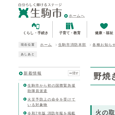
ホームへ
くらし・手続き
子育て・教育
健康・福祉
ホーム
生駒市消防本部
各種お知ら
現在位置
あしあと
新着情報
隠す
野焼
生駒市から初の国際緊急援
助隊員派遣
火災予防上の命令を受けて
いる対象物
火の
令和7年版 消防年報を掲載