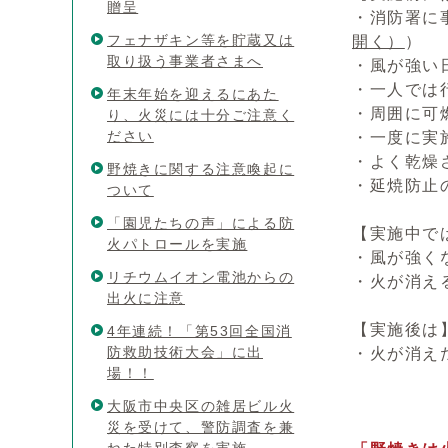
贈呈
・消防署に
フェナザキン等を貯蔵又は
開く）
）
取り扱う事業者さまへ
・風が強い
・一人では
年末年始を迎えるにあた
・周囲に可
り、火災には十分ご注意く
ださい
・一度に実
・よく乾燥
野焼きに関する注意喚起に
・延焼防止
ついて
「園児たちの声」による防
【実施中で
火パトロールを実施
・風が強く
リチウムイオン電池からの
・火が消え
出火に注意
【実施後は
4年連続！「第53回全国消
防救助技術大会」に出
・火が消え
場！！
大阪市中央区の雑居ビル火
災を受けて、警防調査を兼