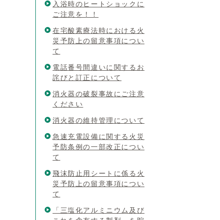
入浴時のヒートショックに
ご注意を！！
在宅酸素療法時における火
災予防上の留意事項につい
て
電話番号間違いに関するお
詫びと訂正について
消火器の破裂事故にご注意
ください
消火器の維持管理について
急速充電設備に関する火災
予防条例の一部改正につい
て
飛沫防止用シートに係る火
災予防上の留意事項につい
て
「三塩化アルミニウム及び