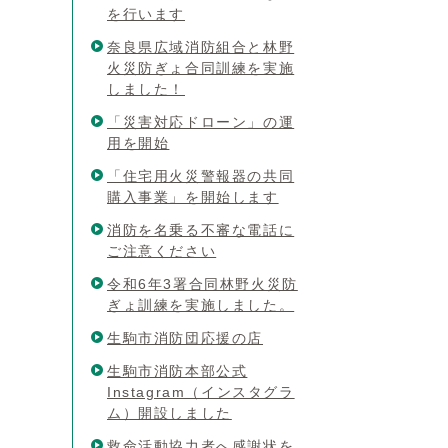
を行います
奈良県広域消防組合と林野
火災防ぎょ合同訓練を実施
しました！
「災害対応ドローン」の運
用を開始
「住宅用火災警報器の共同
購入事業」を開始します
消防を名乗る不審な電話に
ご注意ください
令和6年3署合同林野火災防
ぎょ訓練を実施しました。
生駒市消防団応援の店
生駒市消防本部公式
Instagram（インスタグラ
ム）開設しました
救命活動協力者へ感謝状を