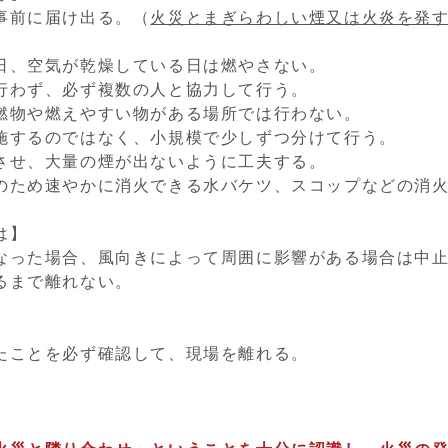
事前に届け出る。（
火災とまぎらわしい煙又は火炎を発
日、空気が乾燥している日は燃やさない。
行わず、必ず複数の人と協力して行う。
燃物や燃えやすい物がある場所では行わない。
施するのではなく、小規模で少しずつ分けて行う。
させ、大量の煙が出ないように工夫する。
のため速やかに消火できる水バケツ、スコップなどの消
は】
なった場合、風向きによって周囲に影響がある場合は中
るまで離れない。
】
たことを必ず確認して、現場を離れる。