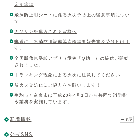
定を締結
飛沫防止用シートに係る火災予防上の留意事項につい
て
ガソリンを購入される皆様へ
郵送による消防用設備等点検結果報告書を受け付けま
す。
全国版救急受診アプリ（愛称「Q助」）の提供が開始
されました。
トラッキング現象による火災に注意してください
放火火災防止にご協力をお願いします！
生駒市と奈良市は平成28年4月1日から共同で消防指
令業務を実施しています。
新着情報
表示
公式SNS