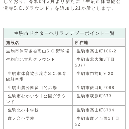
しており、令和6年2月より新たに「生駒市体育協会
滝寺S.C.グラウンド」を追加し21か所とします。
生駒市ドクターヘリランデブーポイント一覧
施設名
所在地
生駒市体育協会高山S.C.野球場
生駒市高山町166-2
生駒市北大和グラウンド
生駒市北大和3丁目
5077
生駒市体育協会滝寺S.C.体育
生駒市門前町9-20
館駐車場
生駒山麓公園多目的広場
生駒市俵口町2088
生駒市むかいやま公園グラウ
生駒市萩原町673
ンド
生駒北小中学校
生駒市高山町6794
鹿ノ台小学校
生駒市鹿ノ台西1丁目
52