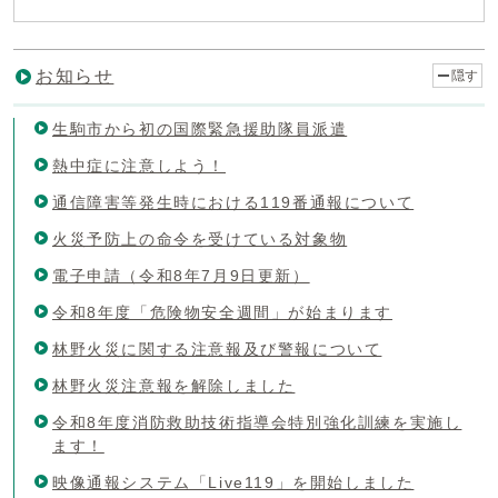
お知らせ
隠す
生駒市から初の国際緊急援助隊員派遣
熱中症に注意しよう！
通信障害等発生時における119番通報について
火災予防上の命令を受けている対象物
電子申請（令和8年7月9日更新）
令和8年度「危険物安全週間」が始まります
林野火災に関する注意報及び警報について
林野火災注意報を解除しました
令和8年度消防救助技術指導会特別強化訓練を実施し
ます！
映像通報システム「Live119」を開始しました