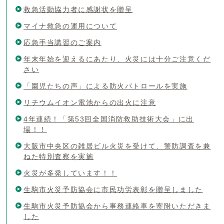
救急活動協力者に感謝状を贈呈
マイナ救急の運用について
応急手当講習のご案内
年末年始を迎えるにあたり、火災には十分ご注意くだ
さい
「園児たちの声」による防火パトロールを実施
リチウムイオン電池からの出火に注意
4年連続！「第53回全国消防救助技術大会」に出
場！！
大阪市中央区の雑居ビル火災を受けて、警防調査を兼
ねた特別査察を実施
火災が多発しています！！
生駒市火災予防協会に市民功労表彰を贈呈しました
生駒市火災予防協会から事務連絡車を寄附いただきま
した