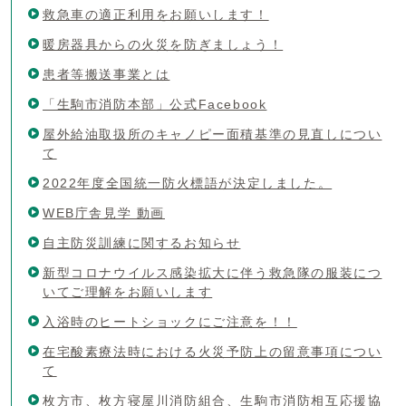
救急車の適正利用をお願いします！
暖房器具からの火災を防ぎましょう！
患者等搬送事業とは
「生駒市消防本部」公式Facebook
屋外給油取扱所のキャノピー面積基準の見直しについ
て
2022年度全国統一防火標語が決定しました。
WEB庁舎見学 動画
自主防災訓練に関するお知らせ
新型コロナウイルス感染拡大に伴う救急隊の服装につ
いてご理解をお願いします
入浴時のヒートショックにご注意を！！
在宅酸素療法時における火災予防上の留意事項につい
て
枚方市、枚方寝屋川消防組合、生駒市消防相互応援協