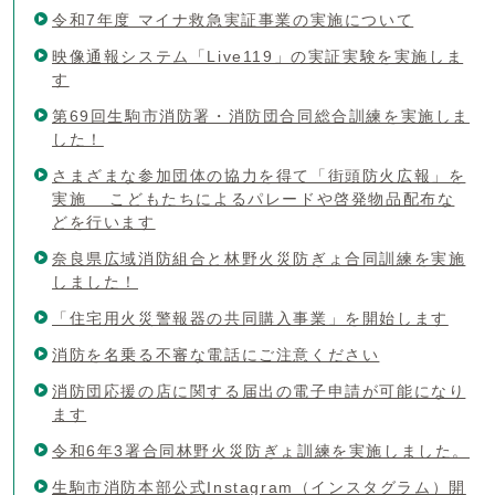
令和7年度 マイナ救急実証事業の実施について
映像通報システム「Live119」の実証実験を実施しま
す
第69回生駒市消防署・消防団合同総合訓練を実施しま
した！
さまざまな参加団体の協力を得て「街頭防火広報」を
実施 こどもたちによるパレードや啓発物品配布な
どを行います
奈良県広域消防組合と林野火災防ぎょ合同訓練を実施
しました！
「住宅用火災警報器の共同購入事業」を開始します
消防を名乗る不審な電話にご注意ください
消防団応援の店に関する届出の電子申請が可能になり
ます
令和6年3署合同林野火災防ぎょ訓練を実施しました。
生駒市消防本部公式Instagram（インスタグラム）開