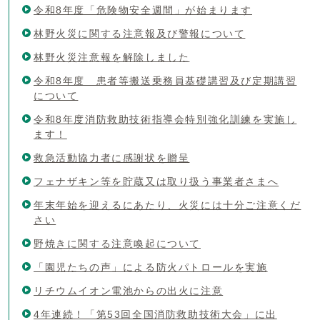
令和8年度「危険物安全週間」が始まります
林野火災に関する注意報及び警報について
林野火災注意報を解除しました
令和8年度 患者等搬送乗務員基礎講習及び定期講習
について
令和8年度消防救助技術指導会特別強化訓練を実施し
ます！
救急活動協力者に感謝状を贈呈
フェナザキン等を貯蔵又は取り扱う事業者さまへ
年末年始を迎えるにあたり、火災には十分ご注意くだ
さい
野焼きに関する注意喚起について
「園児たちの声」による防火パトロールを実施
リチウムイオン電池からの出火に注意
4年連続！「第53回全国消防救助技術大会」に出