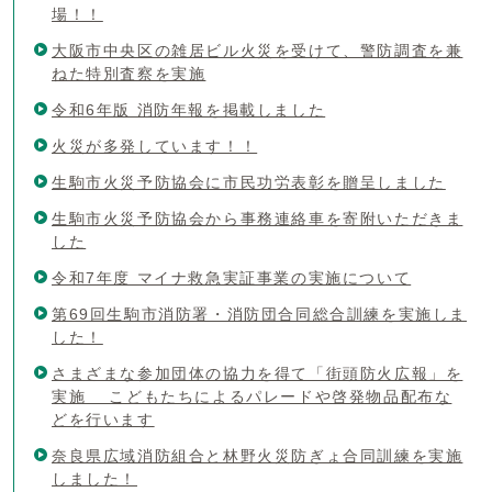
場！！
大阪市中央区の雑居ビル火災を受けて、警防調査を兼
ねた特別査察を実施
令和6年版 消防年報を掲載しました
火災が多発しています！！
生駒市火災予防協会に市民功労表彰を贈呈しました
生駒市火災予防協会から事務連絡車を寄附いただきま
した
令和7年度 マイナ救急実証事業の実施について
第69回生駒市消防署・消防団合同総合訓練を実施しま
した！
さまざまな参加団体の協力を得て「街頭防火広報」を
実施 こどもたちによるパレードや啓発物品配布な
どを行います
奈良県広域消防組合と林野火災防ぎょ合同訓練を実施
しました！