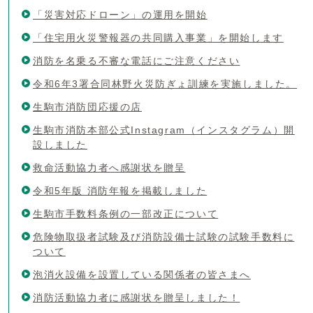
「災害対応ドローン」の運用を開始
「住宅用火災警報器の共同購入事業」を開始します
消防を名乗る不審な電話にご注意ください
令和6年3署合同林野火災防ぎょ訓練を実施しました。
生駒市消防団応援の店
生駒市消防本部公式Instagram（インスタグラム）開
設しました
救命活動協力者へ感謝状を贈呈
令和5年版 消防年報を掲載しました
生駒市手数料条例の一部改正について
危険物取扱者試験及び消防設備士試験の試験手数料に
ついて
泡消火設備を設置している関係者の皆さまへ
消防活動協力者に感謝状を贈呈しました！