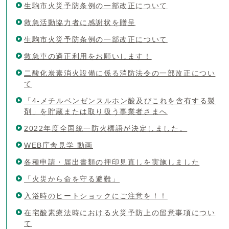
生駒市火災予防条例の一部改正について
救急活動協力者に感謝状を贈呈
生駒市火災予防条例の一部改正について
救急車の適正利用をお願いします！
二酸化炭素消火設備に係る消防法令の一部改正につい
て
「4‐メチルベンゼンスルホン酸及びこれを含有する製
剤」を貯蔵または取り扱う事業者さまへ
2022年度全国統一防火標語が決定しました。
WEB庁舎見学 動画
各種申請・届出書類の押印見直しを実施しました
「火災から命を守る避難」
入浴時のヒートショックにご注意を！！
在宅酸素療法時における火災予防上の留意事項につい
て