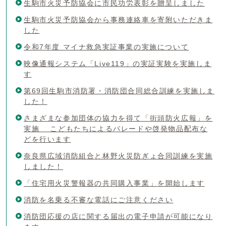
生駒市火災予防協会に市民功労表彰を贈呈しました
生駒市火災予防協会から事務連絡車を寄附いただきま
した
令和7年度 マイナ救急実証事業の実施について
映像通報システム「Live119」の実証実験を実施しま
す
第69回生駒市消防署・消防団合同総合訓練を実施しま
した！
さまざまな参加団体の協力を得て「街頭防火広報」を
実施 こどもたちによるパレードや啓発物品配布な
どを行います
奈良県広域消防組合と林野火災防ぎょ合同訓練を実施
しました！
「住宅用火災警報器の共同購入事業」を開始します
消防を名乗る不審な電話にご注意ください
消防団応援の店に関する届出の電子申請が可能になり