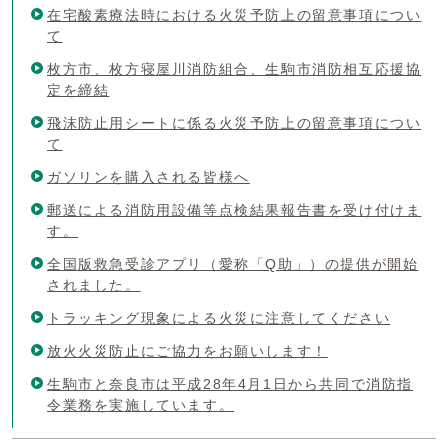
在宅酸素療法時における火災予防上の留意事項につい
て
枚方市、枚方寝屋川消防組合、生駒市消防相互応援協
定を締結
飛沫防止用シートに係る火災予防上の留意事項につい
て
ガソリンを購入される皆様へ
郵送による消防用設備等点検結果報告書を受け付けま
す。
全国版救急受診アプリ（愛称「Q助」）の提供が開始
されました。
トラッキング現象による火災に注意してください
放火火災防止にご協力をお願いします！
生駒市と奈良市は平成28年4月1日から共同で消防指
令業務を実施しています。