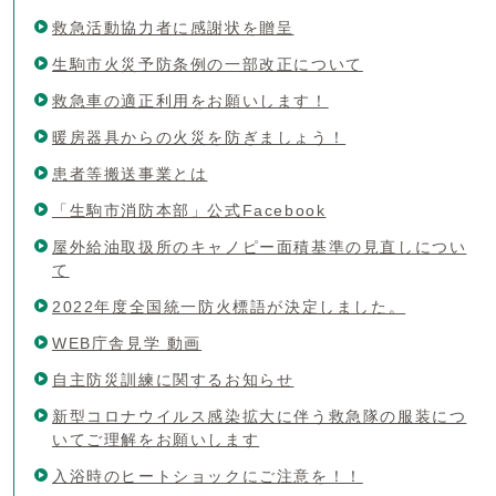
救急活動協力者に感謝状を贈呈
生駒市火災予防条例の一部改正について
救急車の適正利用をお願いします！
暖房器具からの火災を防ぎましょう！
患者等搬送事業とは
「生駒市消防本部」公式Facebook
屋外給油取扱所のキャノピー面積基準の見直しについ
て
2022年度全国統一防火標語が決定しました。
WEB庁舎見学 動画
自主防災訓練に関するお知らせ
新型コロナウイルス感染拡大に伴う救急隊の服装につ
いてご理解をお願いします
入浴時のヒートショックにご注意を！！