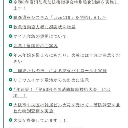
令和8年度消防救助技術指導会特別強化訓練を実施し
ます！
映像通報システム「Live119」を開始しました
救急活動協力者に感謝状を贈呈
マイナ救急の運用について
応急手当講習のご案内
年末年始を迎えるにあたり、火災には十分ご注意くだ
さい
「園児たちの声」による防火パトロールを実施
リチウムイオン電池からの出火に注意
4年連続！「第53回全国消防救助技術大会」に出
場！！
大阪市中央区の雑居ビル火災を受けて、警防調査を兼
ねた特別査察を実施
火災が多発しています！！