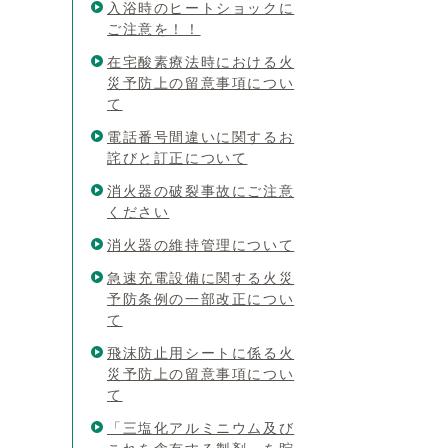
入浴時のヒートショックに
ご注意を！！
在宅酸素療法時における火
災予防上の留意事項につい
て
電話番号間違いに関するお
詫びと訂正について
消火器の破裂事故にご注意
ください
消火器の維持管理について
急速充電設備に関する火災
予防条例の一部改正につい
て
飛沫防止用シートに係る火
災予防上の留意事項につい
て
「三塩化アルミニウム及び