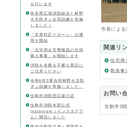
を行います
奈良県広域消防組合と林野
火災防ぎょ合同訓練を実施
しました！
市長による
「災害対応ドローン」の運
用を開始
関連リ
「住宅用火災警報器の共同
購入事業」を開始します
住宅用
消防を名乗る不審な電話に
救急車
ご注意ください
令和6年3署合同林野火災防
ぎょ訓練を実施しました。
お問い
生駒市消防団応援の店
生駒市消防本部公式
生駒市消防
Instagram（インスタグラ
ム）開設しました
救命活動協力者へ感謝状を