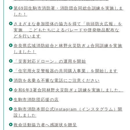
第69回生駒市消防署・消防団合同総合訓練を実施しま
した！
さまざまな参加団体の協力を得て「街頭防火広報」を
実施 こどもたちによるパレードや啓発物品配布な
どを行います
奈良県広域消防組合と林野火災防ぎょ合同訓練を実施
しました！
「災害対応ドローン」の運用を開始
「住宅用火災警報器の共同購入事業」を開始します
消防を名乗る不審な電話にご注意ください
令和6年3署合同林野火災防ぎょ訓練を実施しました。
生駒市消防団応援の店
生駒市消防本部公式Instagram（インスタグラム）開
設しました
救命活動協力者へ感謝状を贈呈