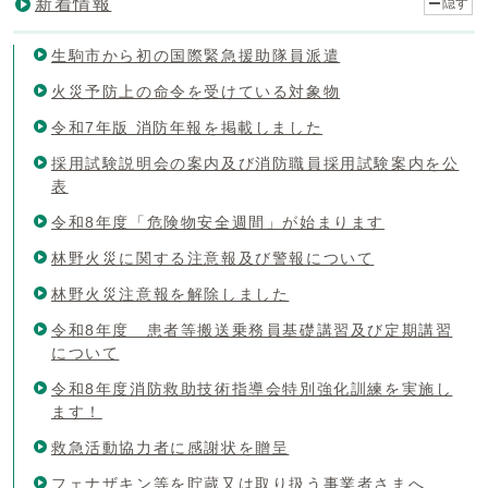
新着情報
隠す
生駒市から初の国際緊急援助隊員派遣
火災予防上の命令を受けている対象物
令和7年版 消防年報を掲載しました
採用試験説明会の案内及び消防職員採用試験案内を公
表
令和8年度「危険物安全週間」が始まります
林野火災に関する注意報及び警報について
林野火災注意報を解除しました
令和8年度 患者等搬送乗務員基礎講習及び定期講習
について
令和8年度消防救助技術指導会特別強化訓練を実施し
ます！
救急活動協力者に感謝状を贈呈
フェナザキン等を貯蔵又は取り扱う事業者さまへ