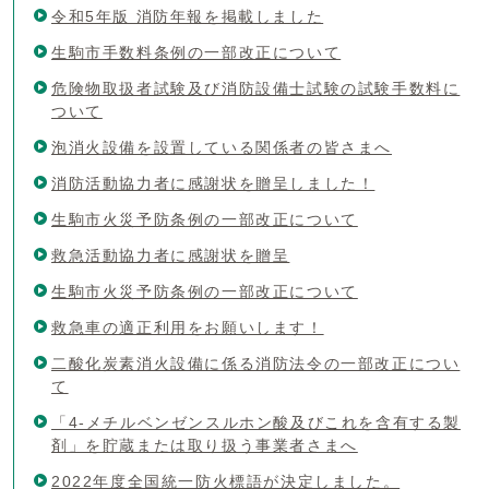
令和5年版 消防年報を掲載しました
生駒市手数料条例の一部改正について
危険物取扱者試験及び消防設備士試験の試験手数料に
ついて
泡消火設備を設置している関係者の皆さまへ
消防活動協力者に感謝状を贈呈しました！
生駒市火災予防条例の一部改正について
救急活動協力者に感謝状を贈呈
生駒市火災予防条例の一部改正について
救急車の適正利用をお願いします！
二酸化炭素消火設備に係る消防法令の一部改正につい
て
「4‐メチルベンゼンスルホン酸及びこれを含有する製
剤」を貯蔵または取り扱う事業者さまへ
2022年度全国統一防火標語が決定しました。