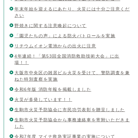
年末年始を迎えるにあたり、火災には十分ご注意くだ
さい
野焼きに関する注意喚起について
「園児たちの声」による防火パトロールを実施
リチウムイオン電池からの出火に注意
4年連続！「第53回全国消防救助技術大会」に出
場！！
大阪市中央区の雑居ビル火災を受けて、警防調査を兼
ねた特別査察を実施
令和6年版 消防年報を掲載しました
火災が多発しています！！
生駒市火災予防協会に市民功労表彰を贈呈しました
生駒市火災予防協会から事務連絡車を寄附いただきま
した
令和7年度 マイナ救急実証事業の実施について