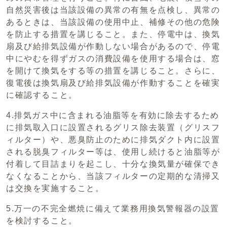
自然災害後は当該設備の異常の有無を点検し、異常の
あるときは、当該設備の使用中止、補修その他の危険
を防止する措置を講じること。また、停電中は、換気
扇及び給排気設備が作動しない場合があるので、停電
中にやむを得ずガスの消費設備を使用する場合は、窓
を開けて換気をする等の措置を講じること。さらに、
復電後は換気扇及び給排気設備が作動することを確実
に確認すること。
4.排気ガス中に含まれる油脂等を有効に除去するため
に排気取入口に設置されるグリス除去装置（グリスフ
ィルター）や、悪臭防止のために排気ダクト内に設置
される脱臭フィルター等は、使用し続けると油脂等が
付着して目詰まりを起こし、十分な換気量が確保でき
なくなることから、当該フィルターの定期的な清掃又
は交換を実施すること。
5.万一の不完全燃焼に備えて業務用換気警報器の設置
を検討すること。