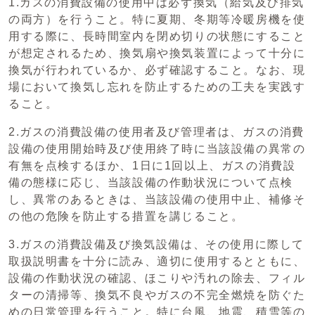
1.ガスの消費設備の使用中は必ず換気（給気及び排気
の両方）を行うこと。特に夏期、冬期等冷暖房機を使
用する際に、長時間室内を閉め切りの状態にすること
が想定されるため、換気扇や換気装置によって十分に
換気が行われているか、必ず確認すること。なお、現
場において換気し忘れを防止するための工夫を実践す
ること。
2.ガスの消費設備の使用者及び管理者は、ガスの消費
設備の使用開始時及び使用終了時に当該設備の異常の
有無を点検するほか、1日に1回以上、ガスの消費設
備の態様に応じ、当該設備の作動状況について点検
し、異常のあるときは、当該設備の使用中止、補修そ
の他の危険を防止する措置を講じること。
3.ガスの消費設備及び換気設備は、その使用に際して
取扱説明書を十分に読み、適切に使用するとともに、
設備の作動状況の確認、ほこりや汚れの除去、フィル
ターの清掃等、換気不良やガスの不完全燃焼を防ぐた
めの日常管理を行うこと。特に台風、地震、積雪等の