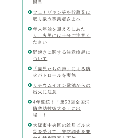
贈呈
フェナザキン等を貯蔵又は
取り扱う事業者さまへ
年末年始を迎えるにあた
り、火災には十分ご注意く
ださい
野焼きに関する注意喚起に
ついて
「園児たちの声」による防
火パトロールを実施
リチウムイオン電池からの
出火に注意
4年連続！「第53回全国消
防救助技術大会」に出
場！！
大阪市中央区の雑居ビル火
災を受けて、警防調査を兼