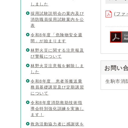
しました
採用試験説明会の案内及び
(ファイ
消防職員採用試験案内を公
表
令和8年度「危険物安全週
間」が始まります
林野火災に関する注意報及
び警報について
林野火災注意報を解除しま
お問い
した
令和8年度 患者等搬送乗
生駒市消
務員基礎講習及び定期講習
について
令和8年度消防救助技術指
導会特別強化訓練を実施し
ます！
救急活動協力者に感謝状を