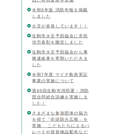
ねた特別査察を実施
令和6年版 消防年報を掲載
しました
火災が多発しています！！
生駒市火災予防協会に市民
功労表彰を贈呈しました
生駒市火災予防協会から事
務連絡車を寄附いただきま
した
令和7年度 マイナ救急実証
事業の実施について
第69回生駒市消防署・消防
団合同総合訓練を実施しま
した！
さまざまな参加団体の協力
を得て「街頭防火広報」を
実施 こどもたちによるパ
レードや啓発物品配布など