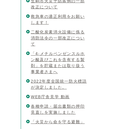
生駒市火災予防条例の一部
改正について
救急車の適正利用をお願い
します！
二酸化炭素消火設備に係る
消防法令の一部改正につい
て
「4‐メチルベンゼンスルホ
ン酸及びこれを含有する製
剤」を貯蔵または取り扱う
事業者さまへ
2022年度全国統一防火標語
が決定しました。
WEB庁舎見学 動画
各種申請・届出書類の押印
見直しを実施しました
「火災から命を守る避難」