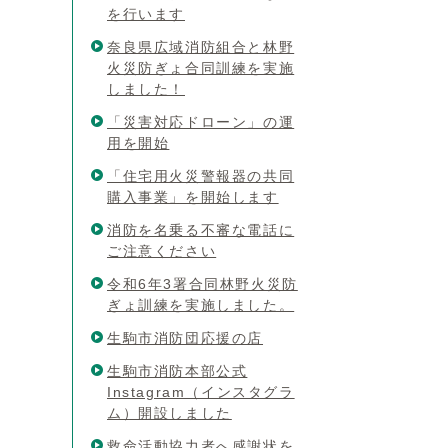
を行います
奈良県広域消防組合と林野
火災防ぎょ合同訓練を実施
しました！
「災害対応ドローン」の運
用を開始
「住宅用火災警報器の共同
購入事業」を開始します
消防を名乗る不審な電話に
ご注意ください
令和6年3署合同林野火災防
ぎょ訓練を実施しました。
生駒市消防団応援の店
生駒市消防本部公式
Instagram（インスタグラ
ム）開設しました
救命活動協力者へ感謝状を