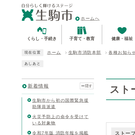
ホームへ
くらし・手続き
子育て・教育
健康・福祉
ホーム
生駒市消防本部
各種お知ら
現在位置
あしあと
新着情報
隠す
スト
生駒市から初の国際緊急援
助隊員派遣
火災予防上の命令を受けて
いる対象物
令和7年版 消防年報を掲載
ストー