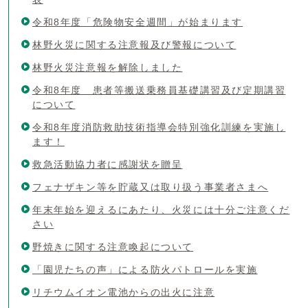
令和8年度「危険物安全週間」が始まります
林野火災に関する注意報及び警報について
林野火災注意報を解除しました
令和8年度 患者等搬送乗務員基礎講習及び定期講習
について
令和8年度消防救助技術指導会特別強化訓練を実施し
ます！
救急活動協力者に感謝状を贈呈
フェナザキン等を貯蔵又は取り扱う事業者さまへ
年末年始を迎えるにあたり、火災には十分ご注意くだ
さい
野焼きに関する注意喚起について
「園児たちの声」による防火パトロールを実施
リチウムイオン電池からの出火に注意