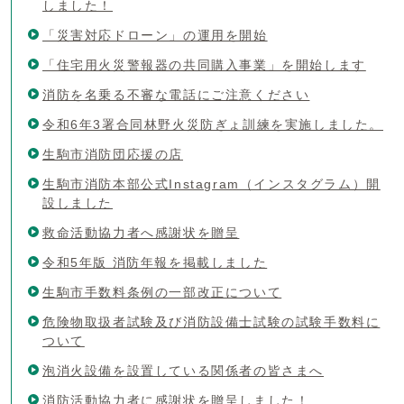
しました！
「災害対応ドローン」の運用を開始
「住宅用火災警報器の共同購入事業」を開始します
消防を名乗る不審な電話にご注意ください
令和6年3署合同林野火災防ぎょ訓練を実施しました。
生駒市消防団応援の店
生駒市消防本部公式Instagram（インスタグラム）開
設しました
救命活動協力者へ感謝状を贈呈
令和5年版 消防年報を掲載しました
生駒市手数料条例の一部改正について
危険物取扱者試験及び消防設備士試験の試験手数料に
ついて
泡消火設備を設置している関係者の皆さまへ
消防活動協力者に感謝状を贈呈しました！