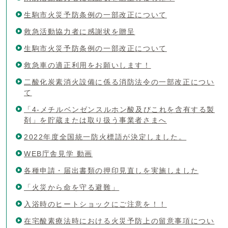
生駒市火災予防条例の一部改正について
救急活動協力者に感謝状を贈呈
生駒市火災予防条例の一部改正について
救急車の適正利用をお願いします！
二酸化炭素消火設備に係る消防法令の一部改正につい
て
「4‐メチルベンゼンスルホン酸及びこれを含有する製
剤」を貯蔵または取り扱う事業者さまへ
2022年度全国統一防火標語が決定しました。
WEB庁舎見学 動画
各種申請・届出書類の押印見直しを実施しました
「火災から命を守る避難」
入浴時のヒートショックにご注意を！！
在宅酸素療法時における火災予防上の留意事項につい