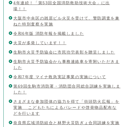
4年連続！「第53回全国消防救助技術大会」に出
場！！
大阪市中央区の雑居ビル火災を受けて、警防調査を兼
ねた特別査察を実施
令和6年版 消防年報を掲載しました
火災が多発しています！！
生駒市火災予防協会に市民功労表彰を贈呈しました
生駒市火災予防協会から事務連絡車を寄附いただきま
した
令和7年度 マイナ救急実証事業の実施について
第69回生駒市消防署・消防団合同総合訓練を実施しま
した！
さまざまな参加団体の協力を得て「街頭防火広報」を
実施 こどもたちによるパレードや啓発物品配布な
どを行います
奈良県広域消防組合と林野火災防ぎょ合同訓練を実施