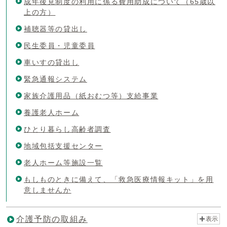
成年後見制度の利用に係る費用助成について（65歳以
上の方）
補聴器等の貸出し
民生委員・児童委員
車いすの貸出し
緊急通報システム
家族介護用品（紙おむつ等）支給事業
養護老人ホーム
ひとり暮らし高齢者調査
地域包括支援センター
老人ホーム等施設一覧
もしものときに備えて、「救急医療情報キット」を用
意しませんか
介護予防の取組み
表示