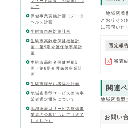
ンケート調査」の結果につ
いて
地域密着型
保健事業実施計画（データ
とおりその
ヘルス計画）
に諮問いた
生駒市自殺対策計画
生駒市高齢者保健福祉計
選定報
画・第9期介護保険事業計
画
審査結
生駒市高齢者保健福祉計
画・第8期介護保険事業計
画
生駒市障がい者福祉計画
関連
地域密着型サービス整備事
業者選定報告について
地域密着型
地域密着型サービス整備事
業者の公募について（終了
お問い
しました）