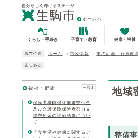
ホームへ
くらし・手続き
子育て・教育
健康・福祉
ホーム
市政情報
市の計画・行政改
現在位置
あしあと
福祉・健康
隠す
地域
保険者機能強化推進交付金
及び介護保険保険者努力支
援交付金の評価結果につい
て
「食生活や健康に関するア
整備