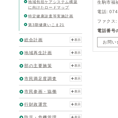
地域包括ケアシステム構築
生駒市福
に向けたロードマップ
電話: 0
特定健康診査等実施計画
ファクス: 0
第3期健康いこま21
電話番号
総合計画
表示
お問い
地域再生計画
表示
部の主要施策
表示
市民満足度調査
表示
市民参画・協働
表示
行財政運営
表示
防災・危機管理
表示