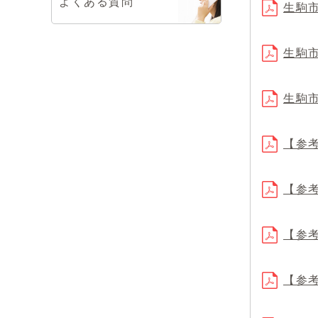
よくある質問
生駒
生駒
生駒
【参
【参
【参
【参