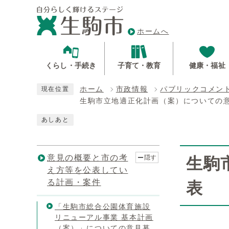
ホームへ
くらし・手続き
子育て・教育
健康・福祉
ホーム
市政情報
パブリックコメン
現在位置
生駒市立地適正化計画（案）についての
あしあと
意見の概要と市の考
隠す
生駒
え方等を公表してい
る計画・案件
表
「生駒市総合公園体育施設
リニューアル事業 基本計画
（案）」についての意見募