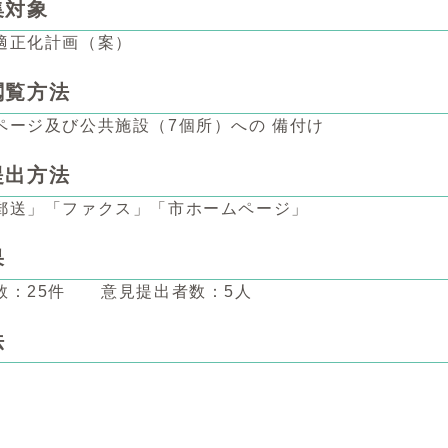
集対象
適正化計画（案）
閲覧方法
ページ及び公共施設（7個所）への 備付け
提出方法
郵送」「ファクス」「市ホームページ」
果
数：25件 意見提出者数：5人
法