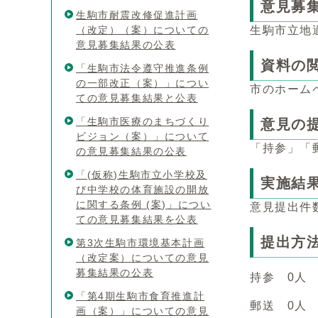
意見募
生駒市耐震改修促進計画
（改定）（案）についての
生駒市立地
意見募集結果の公表
資料の
「生駒市法令遵守推進条例
の一部改正（案）」につい
市のホーム
ての意見募集結果と公表
「生駒市医療のまちづくり
意見の
ビジョン（案）」について
「持参」「
の意見募集結果の公表
「(仮称)生駒市立小学校及
実施結
び中学校の体育施設の開放
に関する条例 (案)」につい
意見提出件
ての意見募集結果を公表
提出方
第3次生駒市環境基本計画
（改定案）についての意見
募集結果の公表
持参 0人
「第4期生駒市食育推進計
郵送 0人
画（案）」についての意見