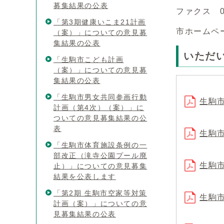
募集結果の公表
ファクス 
「第3期健康いこま21計画
市ホームペ
（案）」についての意見募
集結果の公表
いただ
「生駒市こども計画
（案）」についての意見募
集結果の公表
「生駒市男女共同参画行動
生駒
計画（第4次）（案）」に
ついての意見募集結果の公
表
生駒
「生駒市体育施設条例の一
部改正（滝寺公園プール廃
生駒
止）」についての意見募集
結果を公表します
「第2期 生駒市空家等対策
生駒
計画（案）」についての意
見募集結果の公表