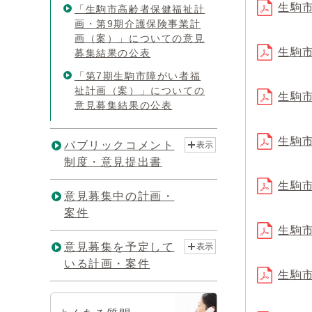
生駒
「生駒市高齢者保健福祉計
画・第9期介護保険事業計
画（案）」についての意見
生駒
募集結果の公表
「第7期生駒市障がい者福
祉計画（案）」についての
生駒
意見募集結果の公表
生駒
パブリックコメント
表示
制度・意見提出書
生駒
意見募集中の計画・
案件
生駒
意見募集を予定して
表示
いる計画・案件
生駒