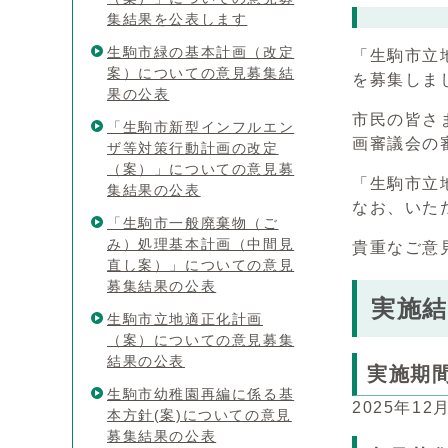
集結果を公表します
生駒市緑の基本計画（改定
「生駒市立
案）についての意見募集結
を募集しま
果の公表
市民の皆さ
「生駒市新型インフルエン
画審議会の
ザ等対策行動計画の改定
（案）」についての意見募
「生駒市立
集結果の公表
なお、いた
「生駒市一般廃棄物（ご
み）処理基本計画（中間見
貴重なご意
直し案）」についての意見
募集結果の公表
実施結
生駒市立地適正化計画
（案）についての意見募集
結果の公表
実施期
生駒市幼稚園再編に係る基
2025年12
本方針(案)についての意見
募集結果の公表