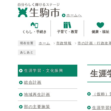
ホームへ
くらし・手続き
子育て・教育
健康・福祉
ホーム
市政情報
市の計画・行政改
現在位置
あしあと
生涯学習・文化振興
生涯
総合計画
（仮称）
地域再生計画
部の主要施策
生涯学習