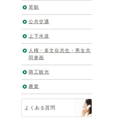
景観
公共交通
上下水道
人権・多文化共生・男女共
同参画
商工観光
農業
よくある質問