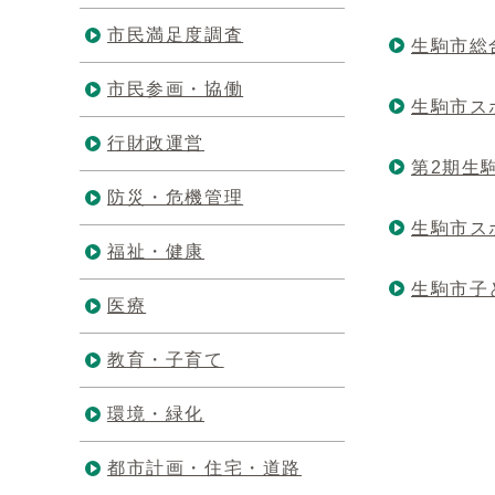
市民満足度調査
生駒市総
市民参画・協働
生駒市ス
行財政運営
第2期生
防災・危機管理
生駒市ス
福祉・健康
生駒市子
医療
教育・子育て
環境・緑化
都市計画・住宅・道路