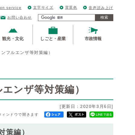
文字サイズ
背景色
ion service
音声読み上げ
検索
お問い合わせ
観光・文化
しごと・産業
市政情報
インフルエンザ等対策編）
ルエンザ等対策編）
[更新日：2020年3月6日]
ウィンドウで開きます
対策編）