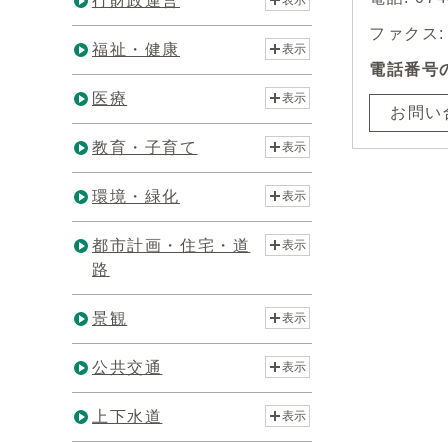
行財政運営
表示
ファクス: 0
福祉・健康
表示
電話番号
医療
表示
お問い
教育・子育て
表示
環境・緑化
表示
都市計画・住宅・道
表示
路
景観
表示
公共交通
表示
上下水道
表示