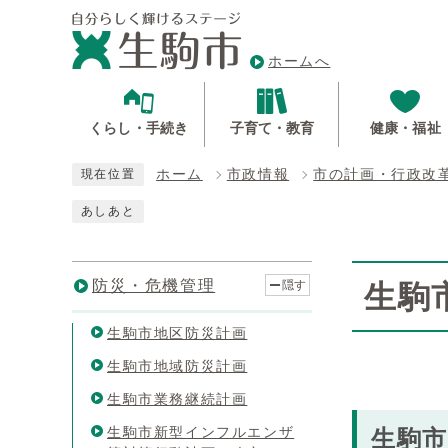
ホームへ
くらし・手続き
子育て・教育
健康・福祉
ホーム
市政情報
市の計画・行政改
現在位置
あしあと
防災・危機管理
隠す
生駒
生駒市地区防災計画
生駒市地域防災計画
生駒市業務継続計画
生駒市新型インフルエンザ
生駒