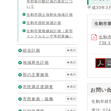
等対策行動計画の改定につ
いて
平成30年3
生駒市国土強靭化地域計画
生駒市国民保護計画
生駒市
生駒市業務継続計画（新型
インフルエンザ等対策編）
生駒市
739.
総合計画
表示
地域再生計画
表示
部の主要施策
表示
市民満足度調査
表示
お問い
市民参画・協働
表示
生駒市経
電話: 07