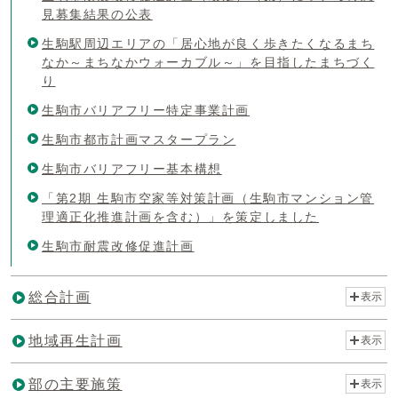
見募集結果の公表
生駒駅周辺エリアの「居心地が良く歩きたくなるまち
なか～まちなかウォーカブル～」を目指したまちづく
り
生駒市バリアフリー特定事業計画
生駒市都市計画マスタープラン
生駒市バリアフリー基本構想
「第2期 生駒市空家等対策計画（生駒市マンション管
理適正化推進計画を含む）」を策定しました
生駒市耐震改修促進計画
総合計画
表示
地域再生計画
表示
部の主要施策
表示