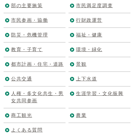
部の主要施策
市民満足度調査
市民参画・協働
行財政運営
防災・危機管理
福祉・健康
教育・子育て
環境・緑化
都市計画・住宅・道路
景観
公共交通
上下水道
人権・多文化共生・男
生涯学習・文化振興
女共同参画
商工観光
農業
よくある質問