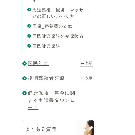
す
柔道整復、鍼灸、マッサー
ジの正しいかかり方
国保_療養費の支給
国民健康保険の被保険者
国民健康保険
国民年金
表示
後期高齢者医療
表示
健康保険・年金に関
する申請書ダウンロ
ード
よくある質問