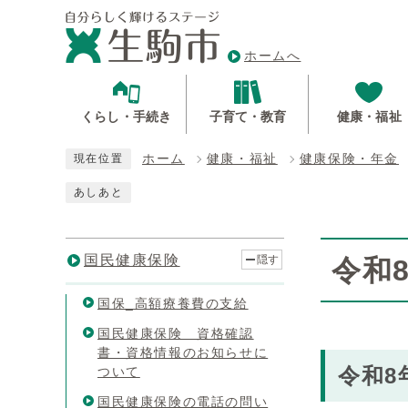
ホームへ
くらし・手続き
子育て・教育
健康・福祉
ホーム
健康・福祉
健康保険・年金
現在位置
あしあと
国民健康保険
隠す
令和
国保_高額療養費の支給
国民健康保険 資格確認
書・資格情報のお知らせに
令和8
ついて
国民健康保険の電話の問い