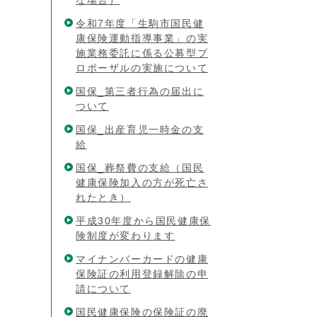
な場合）
令和7年度「生駒市国民健
康保険運動指導事業」の実
施業務委託に係る公募型プ
ロポーザルの実施について
国保_第三者行為の届出に
ついて
国保_出産育児一時金の支
給
国保_葬祭費の支給（国民
健康保険加入の方が死亡さ
れたとき）
平成30年度から国民健康保
険制度が変わります
マイナンバーカードの健康
保険証の利用登録解除の申
請について
国民健康保険の保険証の廃