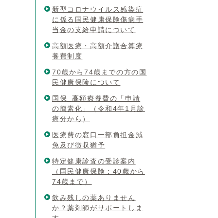
新型コロナウイルス感染症
に係る国民健康保険傷病手
当金の支給申請について
高額医療・高額介護合算療
養費制度
70歳から74歳までの方の国
民健康保険について
国保_高額療養費の「申請
の簡素化」（令和4年1月診
療分から）
医療費の窓口一部負担金減
免及び徴収猶予
特定健康診査の受診案内
（国民健康保険：40歳から
74歳まで）
飲み残しの薬ありません
か？薬剤師がサポートしま