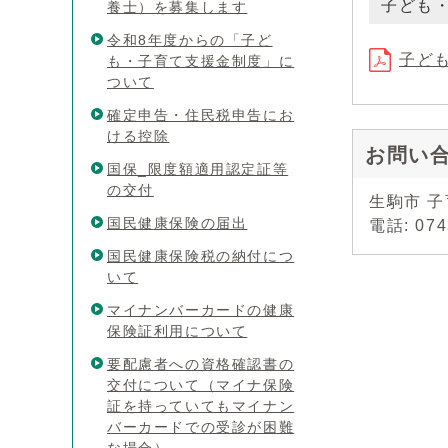
子ども
養士）を募集します
令和8年度からの「子ど
子ども
も・子育て支援金制度」に
ついて
確定申告・住民税申告にお
ける控除
お問い
国保_限度額適用認定証等
の交付
生駒市 
国民健康保険の届出
電話: 07
国民健康保険税の納付につ
いて
マイナンバーカードの健康
保険証利用について
要配慮者への資格確認書の
交付について（マイナ保険
証を持っていてもマイナン
バーカードでの受診が困難