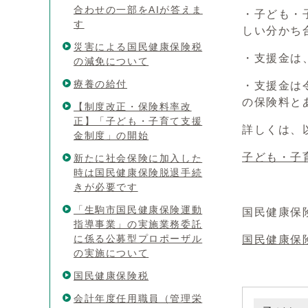
合わせの一部をAIが答えま
・子ども・
す
しい分かち
災害による国民健康保険税
・支援金は
の減免について
療養の給付
・支援金は
の保険料と
【制度改正・保険料率改
正】「子ども・子育て支援
詳しくは、
金制度」の開始
子ども・子
新たに社会保険に加入した
時は国民健康保険脱退手続
きが必要です
「生駒市国民健康保険運動
国民健康保
指導事業」の実施業務委託
に係る公募型プロポーザル
国民健康保険
の実施について
国民健康保険税
会計年度任用職員（管理栄