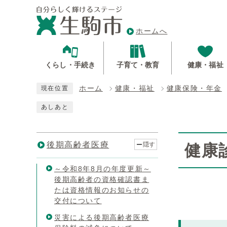
ホームへ
くらし・手続き
子育て・教育
健康・福祉
ホーム
健康・福祉
健康保険・年金
現在位置
あしあと
後期高齢者医療
隠す
健康
～令和8年8月の年度更新～
後期高齢者の資格確認書ま
たは資格情報のお知らせの
交付について
災害による後期高齢者医療