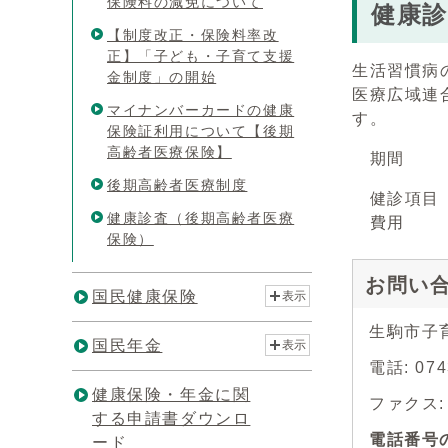
保険料の減免について
健康診
【制度改正・保険料率改
正】「子ども・子育て支援
生活習慣病
金制度」の開始
医療広域連
マイナンバーカードの健康
す。
保険証利用について【後期
高齢者医療保険】
期間 毎
後期高齢者医療制度
健診項目 
健康診査（後期高齢者医療
費用 
保険）
お問い
国民健康保険
表示
生駒市子
国民年金
表示
電話: 0
健康保険・年金に関
ファクス: 0
する申請書ダウンロ
電話番号
ード