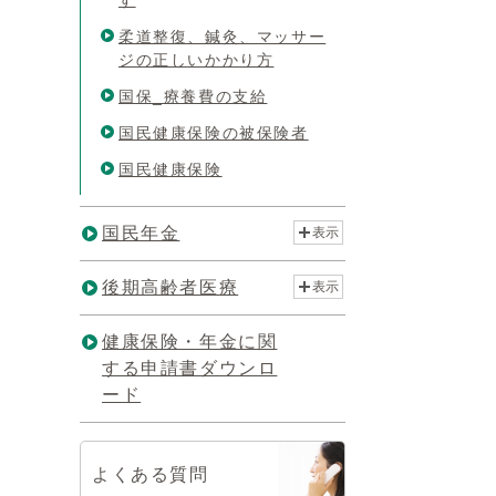
す
柔道整復、鍼灸、マッサー
ジの正しいかかり方
国保_療養費の支給
国民健康保険の被保険者
国民健康保険
国民年金
表示
後期高齢者医療
表示
健康保険・年金に関
する申請書ダウンロ
ード
よくある質問