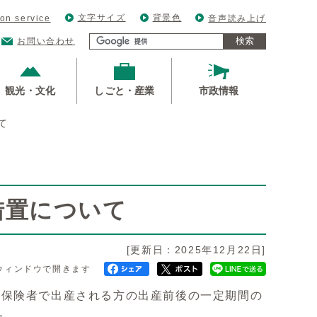
文字サイズ
背景色
ion service
音声読み上げ
検索
お問い合わせ
観光・文化
しごと・産業
市政情報
て
措置について
[更新日：2025年12月22日]
ウィンドウで開きます
被保険者で出産される方の出産前後の一定期間の
。