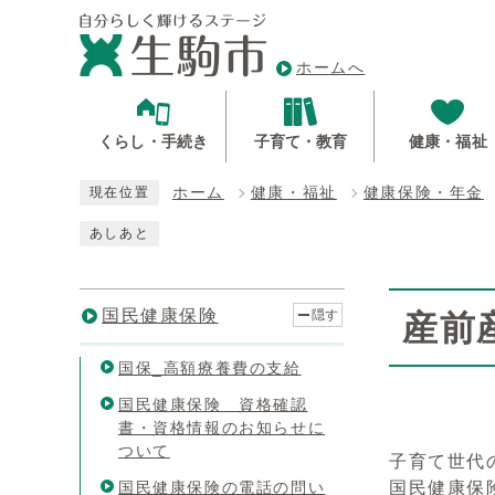
ホームへ
くらし・手続き
子育て・教育
健康・福祉
ホーム
健康・福祉
健康保険・年金
現在位置
あしあと
国民健康保険
隠す
産前
国保_高額療養費の支給
国民健康保険 資格確認
書・資格情報のお知らせに
ついて
子育て世代
国民健康保険の電話の問い
国民健康保