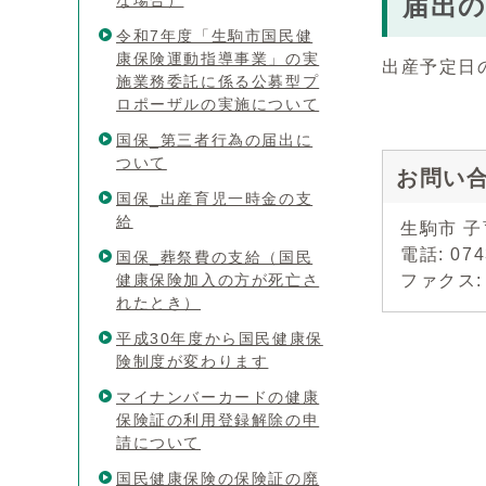
な場合）
届出
令和7年度「生駒市国民健
康保険運動指導事業」の実
出産予定日
施業務委託に係る公募型プ
ロポーザルの実施について
国保_第三者行為の届出に
ついて
お問い
国保_出産育児一時金の支
給
生駒市 
電話: 07
国保_葬祭費の支給（国民
健康保険加入の方が死亡さ
ファクス: 0
れたとき）
平成30年度から国民健康保
険制度が変わります
マイナンバーカードの健康
保険証の利用登録解除の申
請について
国民健康保険の保険証の廃