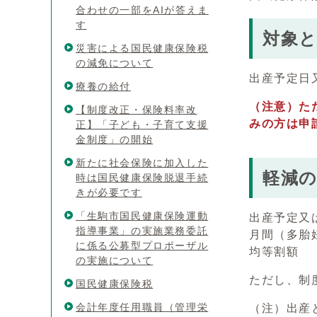
合わせの一部をAIが答えま
す
対象
災害による国民健康保険税
の減免について
出産予定日
療養の給付
（注意）た
【制度改正・保険料率改
みの方は申
正】「子ども・子育て支援
金制度」の開始
新たに社会保険に加入した
軽減
時は国民健康保険脱退手続
きが必要です
「生駒市国民健康保険運動
出産予定又
指導事業」の実施業務委託
月間（多胎
に係る公募型プロポーザル
均等割額
の実施について
ただし、制
国民健康保険税
会計年度任用職員（管理栄
（注）出産