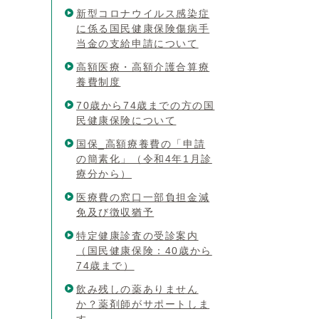
新型コロナウイルス感染症
に係る国民健康保険傷病手
当金の支給申請について
高額医療・高額介護合算療
養費制度
70歳から74歳までの方の国
民健康保険について
国保_高額療養費の「申請
の簡素化」（令和4年1月診
療分から）
医療費の窓口一部負担金減
免及び徴収猶予
特定健康診査の受診案内
（国民健康保険：40歳から
74歳まで）
飲み残しの薬ありません
か？薬剤師がサポートしま