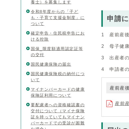
養士）を募集します
令和8年度からの「子ど
申請
も・子育て支援金制度」に
ついて
確定申告・住民税申告にお
1 産前産
ける控除
2 母子健
国保_限度額適用認定証等
の交付
3 出産者
国民健康保険の届出
4 申請者
国民健康保険税の納付につ
いて
産前産
マイナンバーカードの健康
保険証利用について
産前産
要配慮者への資格確認書の
交付について（マイナ保険
証を持っていてもマイナン
バーカードでの受診が困難