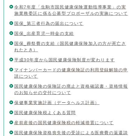
令和7年度「生駒市国民健康保険運動指導事業」の実
施業務委託に係る公募型プロポーザルの実施について
国保_第三者行為の届出について
国保_出産育児一時金の支給
国保_葬祭費の支給（国民健康保険加入の方が死亡さ
れたとき）
平成30年度から国民健康保険制度が変わります
マイナンバーカードの健康保険証の利用登録解除の申
請について
国民健康保険の保険証の廃止と資格確認書・資格情報
のお知らせの交付について
保健事業実施計画（データヘルス計画）
国民健康保険税よくある質問
産前産後の国民健康保険税の軽減措置について
国民健康保険資格喪失後の受診による医療費の返還請