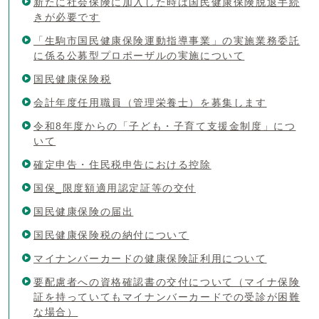
新たに社会保険に加入した時は国民健康保険脱退手続
きが必要です
「生駒市国民健康保険運動指導事業」の実施業務委託
に係る公募型プロポーザルの実施について
国民健康保険税
会計年度任用職員（管理栄養士）を募集します
令和8年度からの「子ども・子育て支援金制度」につ
いて
確定申告・住民税申告における控除
国保_限度額適用認定証等の交付
国民健康保険の届出
国民健康保険税の納付について
マイナンバーカードの健康保険証利用について
要配慮者への資格確認書の交付について（マイナ保険
証を持っていてもマイナンバーカードでの受診が困難
な場合）