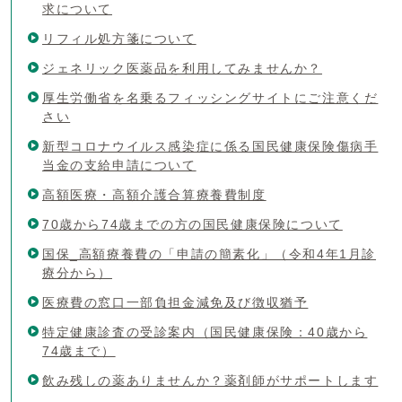
求について
リフィル処方箋について
ジェネリック医薬品を利用してみませんか？
厚生労働省を名乗るフィッシングサイトにご注意くだ
さい
新型コロナウイルス感染症に係る国民健康保険傷病手
当金の支給申請について
高額医療・高額介護合算療養費制度
70歳から74歳までの方の国民健康保険について
国保_高額療養費の「申請の簡素化」（令和4年1月診
療分から）
医療費の窓口一部負担金減免及び徴収猶予
特定健康診査の受診案内（国民健康保険：40歳から
74歳まで）
飲み残しの薬ありませんか？薬剤師がサポートします