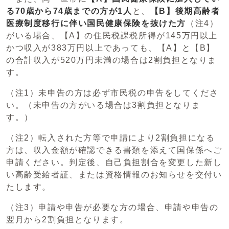
る70歳から74歳までの方が1人
と、
【B】後期高齢者
医療制度移行に伴い国民健康保険を抜けた方
（注4）
がいる場合、【A】の住民税課税所得が145万円以上
かつ収入が383万円以上であっても、【A】と【B】
の合計収入が520万円未満の場合は2割負担となりま
す。
（注1）未申告の方は必ず市民税の申告をしてくださ
い。（未申告の方がいる場合は3割負担となりま
す。）
（注2）転入された方等で申請により2割負担になる
方は、収入金額が確認できる書類を添えて国保係へご
申請ください。判定後、自己負担割合を変更した新し
い高齢受給者証、または資格情報のお知らせを交付い
たします。
（注3）申請や申告が必要な方の場合、申請や申告の
翌月から2割負担となります。