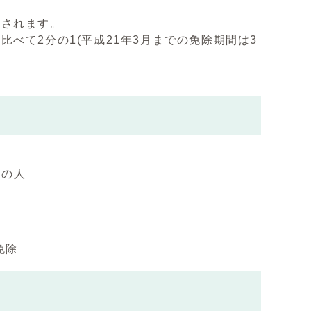
入されます。
べて2分の1(平成21年3月までの免除期間は3
下の人
免除