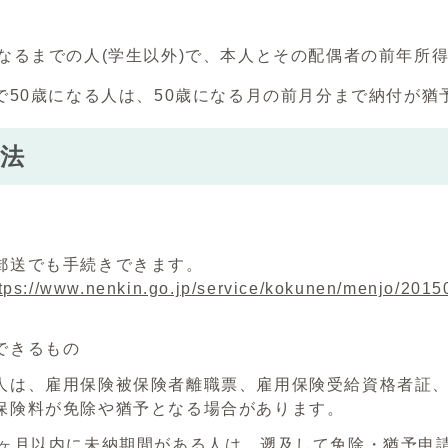
なるまでの人(学生以外)で、本人とその配偶者の前年所
で50歳になる人は、50歳になる月の前月分まで納付が猶
法
郵送でも手続きできます。
tps://www.nenkin.go.jp/service/kokunen/menjo/2015
できるもの
人は、雇用保険被保険者離職票、雇用保険受給資格者証
保険料が免除や猶予となる場合があります。
1ヶ月以内に未納期間がある人は、遡及して免除・猶予申