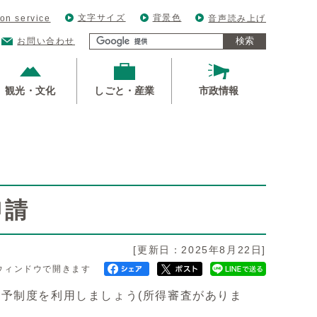
文字サイズ
背景色
ion service
音声読み上げ
検索
お問い合わせ
観光・文化
しごと・産業
市政情報
申請
[更新日：2025年8月22日]
ウィンドウで開きます
予制度を利用しましょう(所得審査がありま