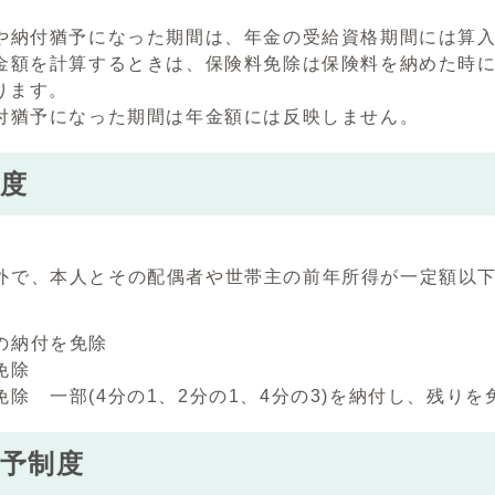
や納付猶予になった期間は、年金の受給資格期間には算
金額を計算するときは、保険料免除は保険料を納めた時に比
ります。
付猶予になった期間は年金額には反映しません。
度
で、本人とその配偶者や世帯主の前年所得が一定額以
の納付を免除
免除
除 一部(4分の1、2分の1、4分の3)を納付し、残りを
予制度