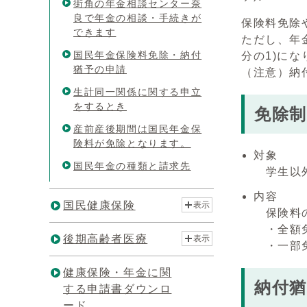
街角の年金相談センター奈
良で年金の相談・手続きが
保険料免除
できます
ただし、年
国民年金保険料免除・納付
分の1)にな
猶予の申請
（注意）納
生計同一関係に関する申立
をするとき
免除制
産前産後期間は国民年金保
険料が免除となります。
対象
国民年金の種類と請求先
学生以外
内容
国民健康保険
表示
保険料
・全額
後期高齢者医療
表示
・一部免
健康保険・年金に関
納付猶
する申請書ダウンロ
ード