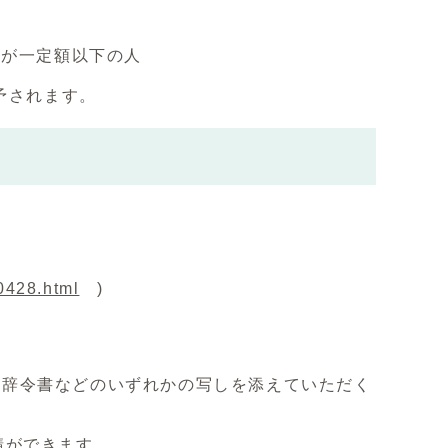
得が一定額以下の人
予されます。
0428.html
)
、辞令書などのいずれかの写しを添えていただく
請ができます。