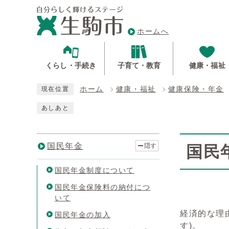
ホームへ
くらし・手続き
子育て・教育
健康・福祉
ホーム
健康・福祉
健康保険・年金
現在位置
あしあと
国民年金
隠す
国民
国民年金制度について
国民年金保険料の納付につ
いて
経済的な理
国民年金の加入
す)。