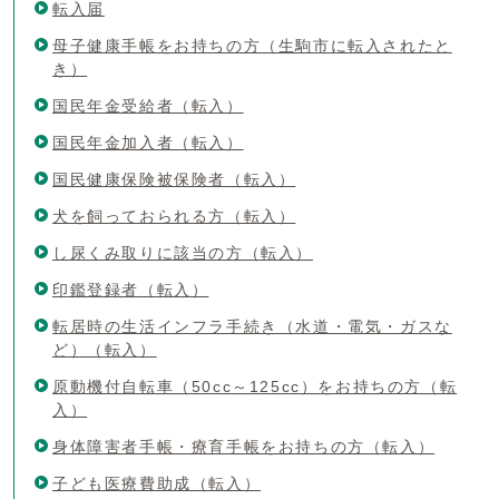
転入届
母子健康手帳をお持ちの方（生駒市に転入されたと
き）
国民年金受給者（転入）
国民年金加入者（転入）
国民健康保険被保険者（転入）
犬を飼っておられる方（転入）
し尿くみ取りに該当の方（転入）
印鑑登録者（転入）
転居時の生活インフラ手続き（水道・電気・ガスな
ど）（転入）
原動機付自転車（50cc～125cc）をお持ちの方（転
入）
身体障害者手帳・療育手帳をお持ちの方（転入）
子ども医療費助成（転入）