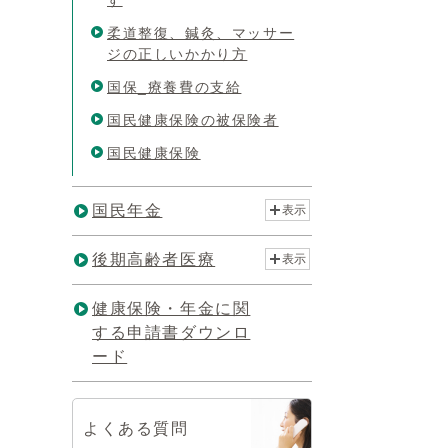
す
柔道整復、鍼灸、マッサー
ジの正しいかかり方
国保_療養費の支給
国民健康保険の被保険者
国民健康保険
国民年金
表示
後期高齢者医療
表示
健康保険・年金に関
する申請書ダウンロ
ード
よくある質問