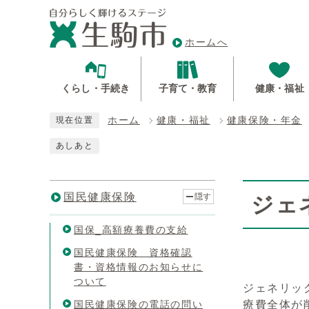
ホームへ
くらし・手続き
子育て・教育
健康・福祉
ホーム
健康・福祉
健康保険・年金
現在位置
あしあと
国民健康保険
隠す
ジェ
国保_高額療養費の支給
国民健康保険 資格確認
書・資格情報のお知らせに
ついて
ジェネリッ
国民健康保険の電話の問い
療費全体が