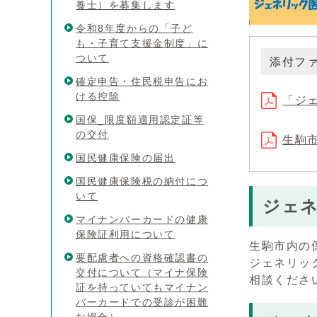
養士）を募集します
令和8年度からの「子ど
も・子育て支援金制度」に
ついて
添付フ
確定申告・住民税申告にお
ける控除
「ジ
国保_限度額適用認定証等
の交付
生駒
国民健康保険の届出
国民健康保険税の納付につ
いて
ジェ
マイナンバーカードの健康
保険証利用について
生駒市内の
要配慮者への資格確認書の
ジェネリッ
交付について（マイナ保険
相談くださ
証を持っていてもマイナン
バーカードでの受診が困難