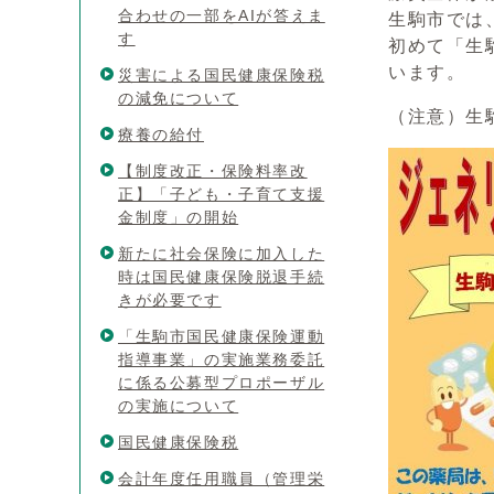
合わせの一部をAIが答えま
生駒市では
す
初めて「生
います。
災害による国民健康保険税
の減免について
（注意）生
療養の給付
【制度改正・保険料率改
正】「子ども・子育て支援
金制度」の開始
新たに社会保険に加入した
時は国民健康保険脱退手続
きが必要です
「生駒市国民健康保険運動
指導事業」の実施業務委託
に係る公募型プロポーザル
の実施について
国民健康保険税
会計年度任用職員（管理栄