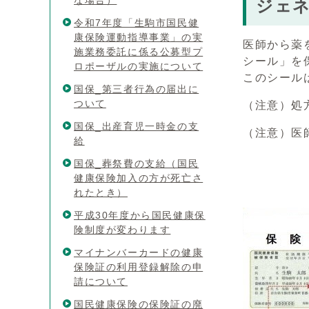
な場合）
ジェ
令和7年度「生駒市国民健
康保険運動指導事業」の実
医師から薬
施業務委託に係る公募型プ
シール」を
ロポーザルの実施について
このシール
国保_第三者行為の届出に
ついて
（注意）処
国保_出産育児一時金の支
（注意）医
給
国保_葬祭費の支給（国民
健康保険加入の方が死亡さ
シー
れたとき）
平成30年度から国民健康保
険制度が変わります
マイナンバーカードの健康
保険証の利用登録解除の申
請について
国民健康保険の保険証の廃