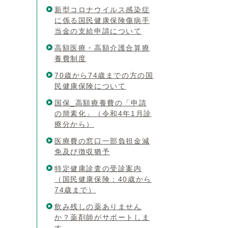
新型コロナウイルス感染症
に係る国民健康保険傷病手
当金の支給申請について
高額医療・高額介護合算療
養費制度
70歳から74歳までの方の国
民健康保険について
国保_高額療養費の「申請
の簡素化」（令和4年1月診
療分から）
医療費の窓口一部負担金減
免及び徴収猶予
特定健康診査の受診案内
（国民健康保険：40歳から
74歳まで）
飲み残しの薬ありません
か？薬剤師がサポートしま