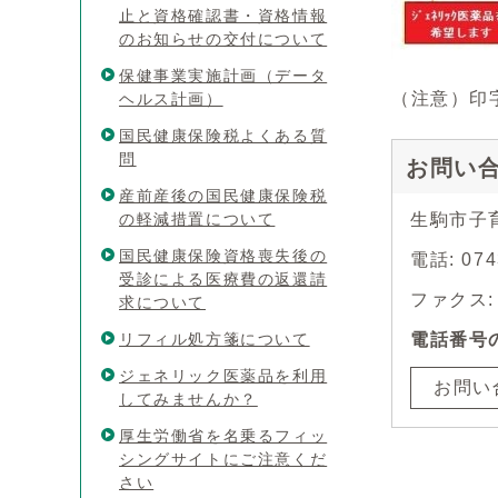
止と資格確認書・資格情報
のお知らせの交付について
保健事業実施計画（データ
（注意）印
ヘルス計画）
国民健康保険税よくある質
問
お問い
産前産後の国民健康保険税
の軽減措置について
生駒市子
国民健康保険資格喪失後の
電話: 0
受診による医療費の返還請
ファクス: 0
求について
リフィル処方箋について
電話番号
ジェネリック医薬品を利用
お問い
してみませんか？
厚生労働省を名乗るフィッ
シングサイトにご注意くだ
さい