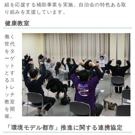
組を応援する補助事業を実施。自治会の特色ある取
り組みを支援しています。
健康教室
働く
世代
をタ
ーゲ
ット
とす
るス
トレ
ッチ
教室
を開
催。
「環境モデル都市」推進に関する連携協定