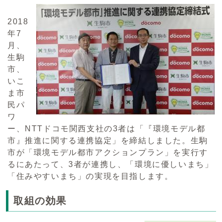
2018
年7
月、
生駒
市、
いこ
ま市
民パ
ワ
ー、NTTドコモ関西支社の3者は「『環境モデル都
市』推進に関する連携協定」を締結しました。生駒
市が「環境モデル都市アクションプラン」を実行す
るにあたって、3者が連携し、「環境に優しいまち」
「住みやすいまち」の実現を目指します。
取組の効果