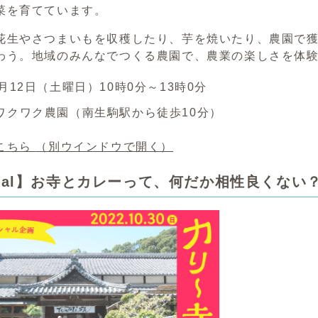
菜を育てています。
花生やさつまいもを収穫したり、芋を焼いたり、農園で
わう。地域のみんなでつくる農園で、農業の楽しさを体
月12日（土曜日）10時0分～13時0分
ワクワク農園（南生駒駅から徒歩10分）
こちら
（別ウインドウで開く）
cial】お寺とカレーって、何だか相性良くない