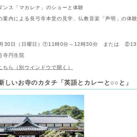
ダンス「マカレナ」のショーと体験
の案内による長弓寺本堂の見学、仏教音楽「声明」の体験
月30日（日曜日）①11時0分～12時30分 または ②1
弓寺円生院
こちら
（別ウインドウで開く）
05 新しいお寺のカタチ「英語とカレーと○○と」