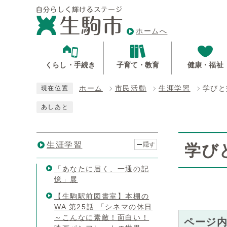
ホームへ
くらし・手続き
子育て・教育
健康・福祉
ホーム
市民活動
生涯学習
学びと
現在位置
あしあと
生涯学習
隠す
学び
「あなたに届く、一通の記
憶」展
【生駒駅前図書室】本棚の
WA 第25話 「シネマの休日
～こんなに素敵！面白い！
ページ