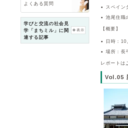
よくある質問
スペイン
池尾住職
学びと交流の社会見
【概要】
学「まちミル」に関
表示
連する記事
日時：10
場所：長
レポートは
Vol.