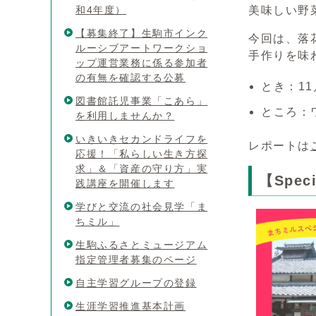
和4年度）
美味しい野
【募集終了】生駒市インク
今回は、落
ルーシブアートワークショ
手作りを味
ップ運営業務に係る参加者
の有無を確認する公募
とき：11
図書館託児事業「こあら」
ところ：
を利用しませんか？
いきいきセカンドライフを
レポートは
応援！「私らしい生き方探
求」＆「資産の守り方」実
【Spe
践講座を開催します
学びと交流の社会見学「ま
ちミル」
生駒ふるさとミュージアム
指定管理者募集のページ
自主学習グループの登録
生涯学習推進基本計画