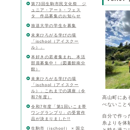
第73回生駒市民文化祭 ジ
ュニア・アート・フェス
タ 作品募集のお知らせ
放送大学の学生を募集
未来ひろがる学びの場
「ischool（アイスクー
ル）」
本好きの若者集まれ、本活
部員募集中！（図書館南分
館）
未来ひろがる学びの場
「ischool（アイスクー
ル）」これまでの講座（令
和7年度）
高山町にあ
べないこと
令和7年度「第1回いこま帯
ワングランプリ」の受賞作
自分で作っ
品が決まりました!!
糸よりを体
生駒市（ischool） × 国立
と時を過ご