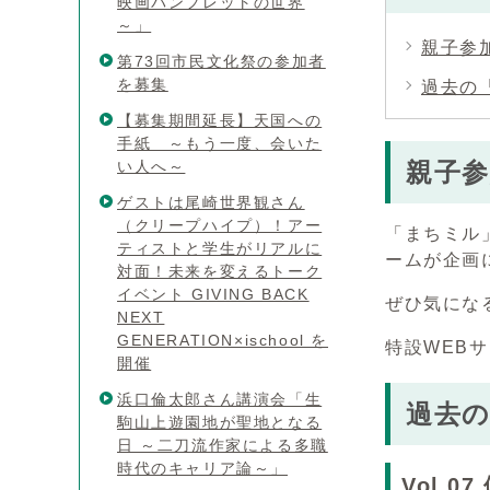
映画パンフレットの世界
～」
親子参
第73回市民文化祭の参加者
を募集
過去の
【募集期間延長】天国への
手紙 ～もう一度、会いた
い人へ～
親子
ゲストは尾崎世界観さん
（クリープハイプ）！アー
「まちミル
ティストと学生がリアルに
ームが企画
対面！未来を変えるトーク
イベント GIVING BACK
ぜひ気にな
NEXT
GENERATION×ischool を
特設WEB
開催
浜口倫太郎さん講演会「生
過去
駒山上遊園地が聖地となる
日 ～二刀流作家による多職
時代のキャリア論～」
Vol.