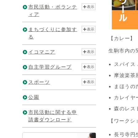
市民活動・ボランテ
表示
ィア
まちづくりに参加す
表示
る
【カレー】
生駒市内の
イコマニア
表示
スパイス
自主学習グループ
表示
摩波楽茶
スポーツ
表示
まほうの
公園
カレイヤ
森のレス
市民活動に関する申
請書ダウンロード
【ワークシ
長弓寺円