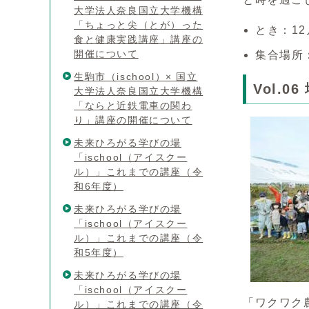
大学法人奈良国立大学機構
「ちょっと尖（とが）った
とき：12
食と健康実践講座」講座の
開催について
集合場所
生駒市（ischool）× 国立
Vol.
大学法人奈良国立大学機構
「ならと近鉄電車の関わ
り」講座の開催について
未来ひろがる学びの場
「ischool（アイスクー
ル）」これまでの講座（令
和6年度）
未来ひろがる学びの場
「ischool（アイスクー
ル）」これまでの講座（令
和5年度）
未来ひろがる学びの場
「ischool（アイスクー
「ワクワク
ル）」これまでの講座（令