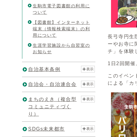
生駒市電子図書館の利用に
ついて
【図書館】インターネット
端末（情報検索端末）の利
用について
長弓寺円生
ーやお寺に
生涯学習施設から自習室の
チ」を体験
お知らせ
1日2回開
自治基本条例
表示
このイベン
による「カ
自治会・自治連合会
表示
まちのえき（複合型
表示
コミュニティづく
り）
SDGs未来都市
表示