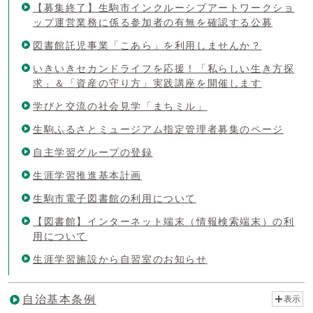
【募集終了】生駒市インクルーシブアートワークショ
ップ運営業務に係る参加者の有無を確認する公募
図書館託児事業「こあら」を利用しませんか？
いきいきセカンドライフを応援！「私らしい生き方探
求」＆「資産の守り方」実践講座を開催します
学びと交流の社会見学「まちミル」
生駒ふるさとミュージアム指定管理者募集のページ
自主学習グループの登録
生涯学習推進基本計画
生駒市電子図書館の利用について
【図書館】インターネット端末（情報検索端末）の利
用について
生涯学習施設から自習室のお知らせ
自治基本条例
表示