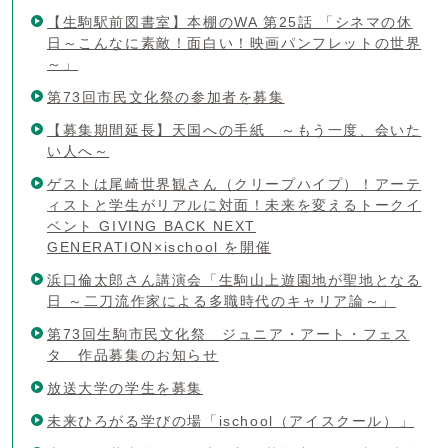
【生駒駅前図書室】本棚のWA 第25話 「シネマの休
日～こんなに素敵！面白い！映画パンフレットの世界
～」
第73回市民文化祭の参加者を募集
【募集期間延長】天国への手紙 ～もう一度、会いた
い人へ～
ゲストは尾崎世界観さん（クリープハイプ）！アーテ
ィストと学生がリアルに対面！未来を変えるトークイ
ベント GIVING BACK NEXT
GENERATION×ischool を開催
浜口倫太郎さん講演会「生駒山上遊園地が聖地となる
日 ～二刀流作家による多職時代のキャリア論～」
第73回生駒市民文化祭 ジュニア・アート・フェス
タ 作品募集のお知らせ
放送大学の学生を募集
未来ひろがる学びの場「ischool（アイスクール）」