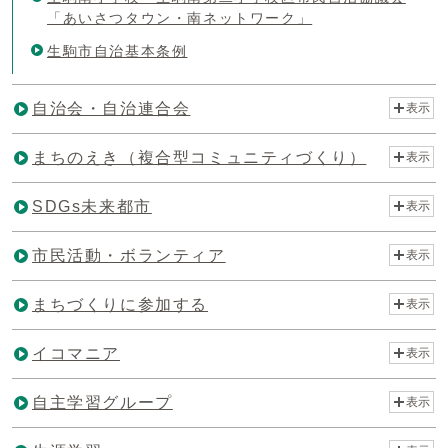
「あいさつタウン・南ネットワーク」
生駒市自治基本条例
自治会・自治連合会
表示
まちのえき（複合型コミュニティづくり）
表示
SDGs未来都市
表示
市民活動・ボランティア
表示
まちづくりに参加する
表示
イコマニア
表示
自主学習グループ
表示