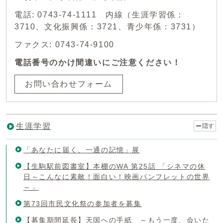
電話: 0743-74-1111 内線（生涯学習係：
3710、文化振興係：3721、青少年係：3731）
ファクス: 0743-74-9100
電話番号のかけ間違いにご注意ください！
お問い合わせフォーム
生涯学習
隠す
「あなたに届く、一通の記憶」展
【生駒駅前図書室】本棚のWA 第25話 「シネマの休
日～こんなに素敵！面白い！映画パンフレットの世界
～」
第73回市民文化祭の参加者を募集
【募集期間延長】天国への手紙 ～もう一度、会いた