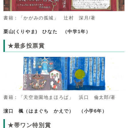
書籍：「かがみの孤城」 辻村 深月/著
栗山(くりやま) ひなた （中学1年）
★最多投票賞
書籍：「天空遊園地まほろば」 浜口 倫太郎/著
濵口 楓（はまぐち かえで） （小学6年）
★帯ワン特別賞