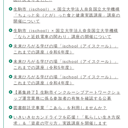
生駒市（ischool） × 国立大学法人奈良国立大学機構
「ちょっと尖（とが）った食と健康実践講座」講座の
開催について
生駒市（ischool）× 国立大学法人奈良国立大学機構
「ならと近鉄電車の関わり」講座の開催について
未来ひろがる学びの場「ischool（アイスクール）」
これまでの講座（令和6年度）
未来ひろがる学びの場「ischool（アイスクール）」
これまでの講座（令和5年度）
未来ひろがる学びの場「ischool（アイスクール）」
これまでの講座（令和4年度）
【募集終了】生駒市インクルーシブアートワークショ
ップ運営業務に係る参加者の有無を確認する公募
図書館託児事業「こあら」を利用しませんか？
いきいきセカンドライフを応援！「私らしい生き方探
求」＆「資産の守り方」実践講座を開催します