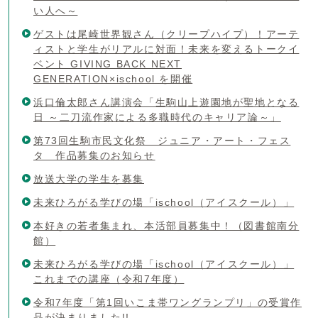
い人へ～
ゲストは尾崎世界観さん（クリープハイプ）！アーテ
ィストと学生がリアルに対面！未来を変えるトークイ
ベント GIVING BACK NEXT
GENERATION×ischool を開催
浜口倫太郎さん講演会「生駒山上遊園地が聖地となる
日 ～二刀流作家による多職時代のキャリア論～」
第73回生駒市民文化祭 ジュニア・アート・フェス
タ 作品募集のお知らせ
放送大学の学生を募集
未来ひろがる学びの場「ischool（アイスクール）」
本好きの若者集まれ、本活部員募集中！（図書館南分
館）
未来ひろがる学びの場「ischool（アイスクール）」
これまでの講座（令和7年度）
令和7年度「第1回いこま帯ワングランプリ」の受賞作
品が決まりました!!