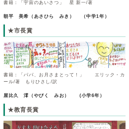
書籍：「宇宙のあいさつ」 星 新一/著
朝平 美希（あさひら みき） （中学1年）
★市長賞
書籍：「パパ、お月さまとって！」 エリック・カ
ール/著 もりひさし/訳
屋比久 澪（やびく みお） (小学6年）
★教育長賞