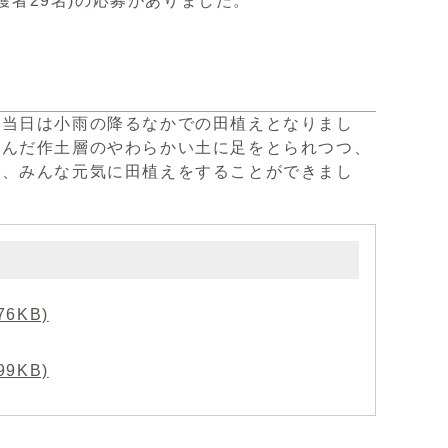
護者29名)の応募がありました。
、当日は小雨の降るなかでの田植えとなりまし
含んだ作土層のやわらかい土に足をとられつつ、
ら、みんな元気に田植えをすることができまし
6KB)
9KB)