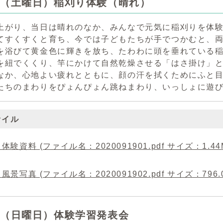
日（土曜日）稲刈り体験（晴れ）
上がり、当日は晴れのなか、みんなで元気に稲刈りを体験
てすくすくと育ち、今では子どもたちが手でつかむと、
を浴びて黄金色に輝きを放ち、たわわに頭を垂れている稲
を紐でくくり、竿にかけて自然乾燥させる「はさ掛け」
なか、心地よい疲れとともに、顔の汗を拭くためにふと
たちのまわりをぴょんぴょん跳ねまわり、いっしょに遊
ァイル
体験資料 (ファイル名：2020091901.pdf サイズ：1.44
風景写真 (ファイル名：2020091902.pdf サイズ：796.0
日（日曜日）体験学習発表会