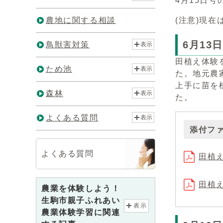
4月15日号
農地に関する相談
(注意)現
6月13
鳥獣害対策
表示
田植え体験
ため池
表示
た。地元農
上手に苗を
森林
表示
た。
よくある質問
表示
添付フ
よくある質問
田植え
田植え
農業を体験しよう！
生駒市親子ふれあい
表示
農業体験学習に関連