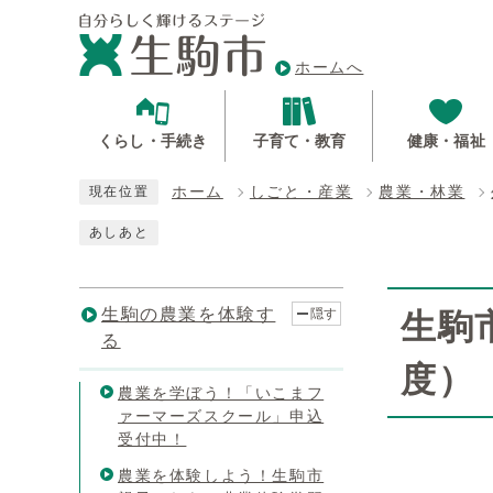
ホームへ
くらし・手続き
子育て・教育
健康・福祉
ホーム
しごと・産業
農業・林業
現在位置
あしあと
生駒の農業を体験す
隠す
生駒
る
度）
農業を学ぼう！「いこまフ
ァーマーズスクール」申込
受付中！
農業を体験しよう！生駒市