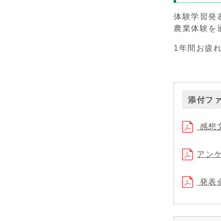
体験学習発
農業体験を
1年間お疲
添付フ
感想文
アンケ
発表会