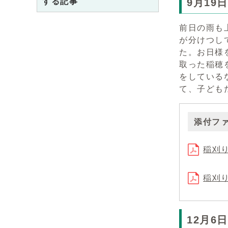
する記事
9月19
前日の雨も
が分けつし
た。お日様
取った稲穂
をしている
て、子ども
添付フ
稲刈り
稲刈り
12月6