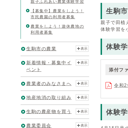
親子ふれあい農業体験学習
生駒
【募集中】農業をしよう！
市民農園の利用者募集
親子で田植
農業をしよう！遊休農地の
体験学習を
利用者募集
体験学
生駒市の農業
表示
新着情報・募集中イ
表示
ベント
添付フ
農業者のみなさまへ
表示
令和2
地産地消の取り組み
表示
体験学
生駒の農産物を買う
表示
農業委員会
表示