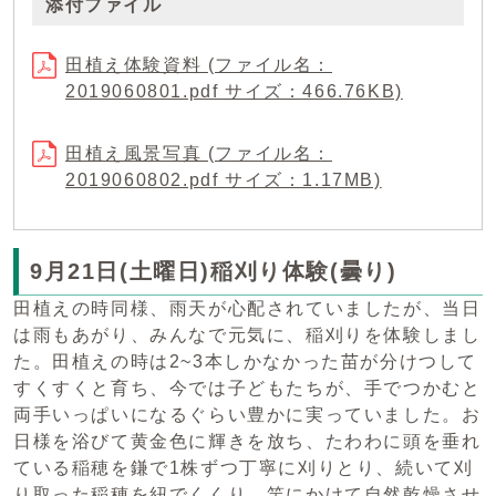
添付ファイル
田植え体験資料 (ファイル名：
2019060801.pdf サイズ：466.76KB)
田植え風景写真 (ファイル名：
2019060802.pdf サイズ：1.17MB)
9月21日(土曜日)稲刈り体験(曇り)
田植えの時同様、雨天が心配されていましたが、当日
は雨もあがり、みんなで元気に、稲刈りを体験しまし
た。田植えの時は2~3本しかなかった苗が分けつして
すくすくと育ち、今では子どもたちが、手でつかむと
両手いっぱいになるぐらい豊かに実っていました。お
日様を浴びて黄金色に輝きを放ち、たわわに頭を垂れ
ている稲穂を鎌で1株ずつ丁寧に刈りとり、続いて刈
り取った稲穂を紐でくくり、竿にかけて自然乾燥させ