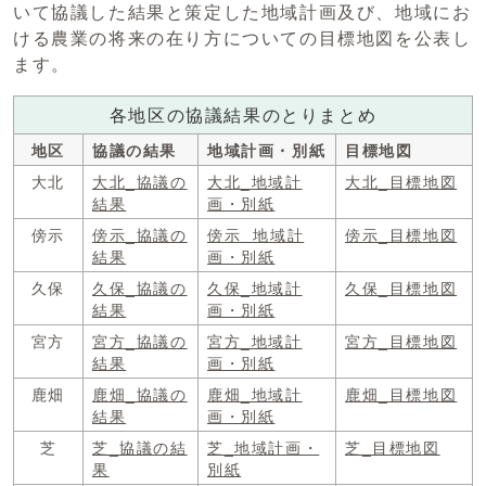
いて協議した結果と策定した地域計画及び、地域にお
ける農業の将来の在り方についての目標地図を公表し
ます。
各地区の協議結果のとりまとめ
地区
協議の結果
地域計画・別紙
目標地図
大北
大北_協議の
大北_地域計
大北_目標地図
結果
画・別紙
傍示
傍示_協議の
傍示 地域計
傍示_目標地図
結果
画・別紙
久保
久保_協議の
久保_地域計
久保_目標地図
結果
画・別紙
宮方
宮方_協議の
宮方_地域計
宮方_目標地図
結果
画・別紙
鹿畑
鹿畑_協議の
鹿畑_地域計
鹿畑_目標地図
結果
画・別紙
芝
芝_協議の結
芝_地域計画・
芝_目標地図
果
別紙