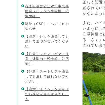
正しく設置
有害獣被害防止対策事業補
置されてい
助金（イノシシ防除柵・狩
かないよう
猟免許）
また、ハイ
豚熱（CSF）についてのお
いようにし
知らせ
〇電気柵と
【注意】シカを発見しても
る「さく」
決して近づかないでくださ
されていま
い
【注意】ツキノワグマに注
意（近隣の出没情報・対応
策）
【注意】ヌートリアを発見
しても決して触れないでく
ださい
【注意】イノシシを見かけ
たら身の安全を守りましょ
う