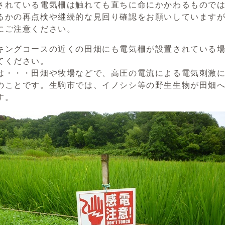
されている電気柵は触れても直ちに命にかかわるもので
るかの再点検や継続的な見回り確認をお願いしています
にご注意ください。
キングコースの近くの田畑にも電気柵が設置されている
てください。
は・・・田畑や牧場などで、高圧の電流による電気刺激
のことです。生駒市では、イノシシ等の野生生物が田畑
す。