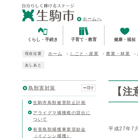
ホームへ
くらし・手続き
子育て・教育
健康・福祉
ホーム
しごと・産業
農業・林業
現在位置
あしあと
鳥獣害対策
隠す
【注
生駒市鳥獣被害防止計画
アライグマ捕獲檻の貸出に
ついて
平成27年
有害鳥獣捕獲事業奨励金
（イノシシ捕獲）