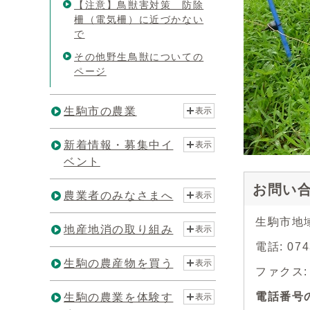
【注意】鳥獣害対策 防除
柵（電気柵）に近づかない
で
その他野生鳥獣についての
ページ
生駒市の農業
表示
新着情報・募集中イ
表示
ベント
お問い
農業者のみなさまへ
表示
生駒市地
地産地消の取り組み
表示
電話: 07
生駒の農産物を買う
表示
ファクス: 0
電話番号
生駒の農業を体験す
表示