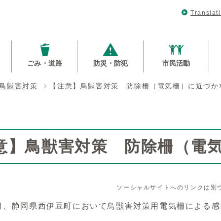
Translat
ごみ・道路
防災・防犯
市民活動
鳥獣害対策
【注意】鳥獣害対策 防除柵（電気柵）に近づか
意】鳥獣害対策 防除柵（電
ソーシャルサイトへのリンクは別
7月、静岡県西伊豆町において鳥獣害対策用電気柵による