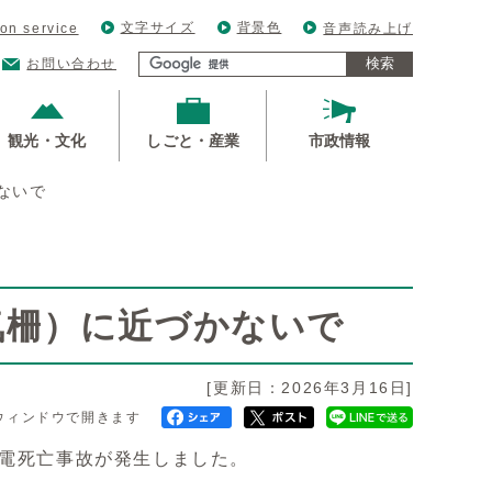
文字サイズ
背景色
ion service
音声読み上げ
検索
お問い合わせ
観光・文化
しごと・産業
市政情報
ないで
気柵）に近づかないで
[更新日：2026年3月16日]
ウィンドウで開きます
感電死亡事故が発生しました。