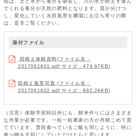
稲は、土と水から養分を吸収し、川の水が絶えず運ん
でくれる養分が天然の肥料となります。苗が分けつ
し、変化していく水田風景を圃場にお立ち寄りの際
は、是非ご覧ください。
添付ファイル
田植え体験資料(ファイル名：
2017061601.pdf サイズ：474.67KB)
田植え風景写真 (ファイル名：
2017061602.pdf サイズ：882.26KB)
（注意）体験学習時以外にも、餅米作りにはさまざま
な作業が必要です。一粒一粒農家の方が丹精こめて育
てています。普段食べているご飯も同じように、特に
食べ物を大切にしていただけたらと思います。