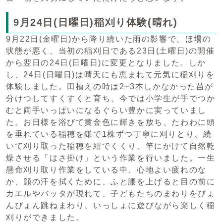
9月24日(日曜日)稲刈り体験(晴れ)
9月22日(金曜日)から降り続いた雨の影響で、ほ場の
状態が悪く、当初の稲刈日である23日(土曜日)の開催
から翌日の24日(日曜日)に変更となりました。しか
し、24日(日曜日)は晴天にも恵まれて元気に稲刈りを
体験しました。田植えの時は2~3本しかなかった苗が
分けつしてすくすくと育ち、今では小学生が手でつか
むと両手いっぱいになるぐらい豊かに実っていまし
た。お日様を浴びて黄金色に輝きを放ち、たわわに頭
を垂れている稲穂を鎌で1株ずつ丁寧に刈りとり、続
いて刈り取った稲穂を紐でくくり、竿にかけて自然乾
燥させる「はさ掛け」という作業を行いました。一生
懸命刈り取り作業をしている中、心地よい疲れのな
か、顔の汗を拭くために、ふと腰を上げると目の前に
カエルやバッタが現れて、子どもたちのまわりをぴょ
んぴょん跳ねまわり、いっしょに遊びながら楽しく稲
刈りができました。