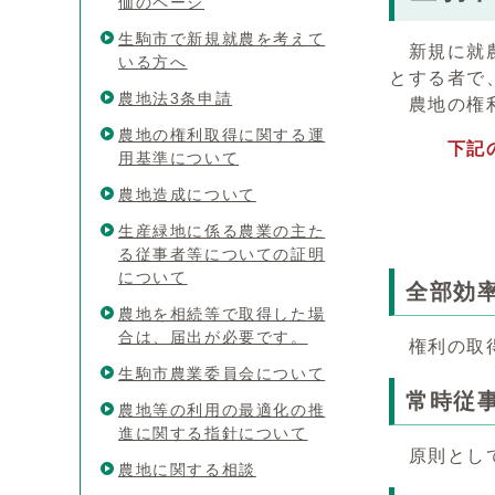
価のページ
生駒市で新規就農を考えて
新規に就農
いる方へ
とする者で
農地法3条申請
農地の権利
農地の権利取得に関する運
下記
用基準について
農地造成について
生産緑地に係る農業の主た
る従事者等についての証明
について
全部効
農地を相続等で取得した場
合は、届出が必要です。
権利の取得
生駒市農業委員会について
常時従
農地等の利用の最適化の推
進に関する指針について
原則として
農地に関する相談