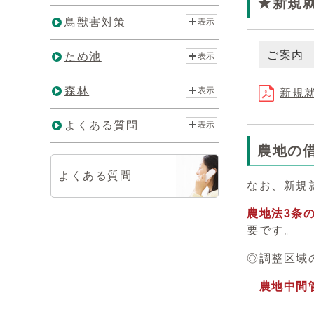
★新規
鳥獣害対策
表示
ご案内
ため池
表示
森林
表示
新規就
よくある質問
表示
農地の
よくある質問
なお、新規
農地法3条
要です。
◎調整区域
農地中間