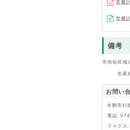
営農計
営農計
備考
市街化区域
生産緑地
お問い
生駒市行
電話: 07
ファクス: 0