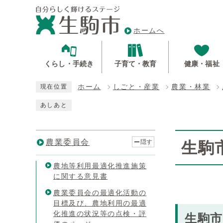
ホームへ
くらし・手続き
子育て・教育
健康・福祉
ホーム
しごと・産業
農業・林業
現在位置
あしあと
農業委員会
隠す
生駒
農地等利用最適化推進施策
に関する意見書
農業委員会の最適化活動の
目標及び、農地利用の最適
化推進の状況等の点検・評
生駒