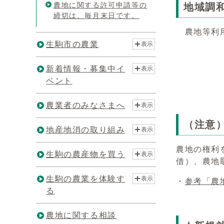
農地に関する許可申請等の
地域調
締切は、毎月末日です。
農地等利用
生駒市の農業
表示
新着情報・募集中イ
表示
ベント
農業者のみなさまへ
表示
（注意
地産地消の取り組み
表示
農地の権利
生駒の農産物を買う
表示
借）、農地
生駒の農業を体験す
表示
・
参考「農
る
農地に関する相談