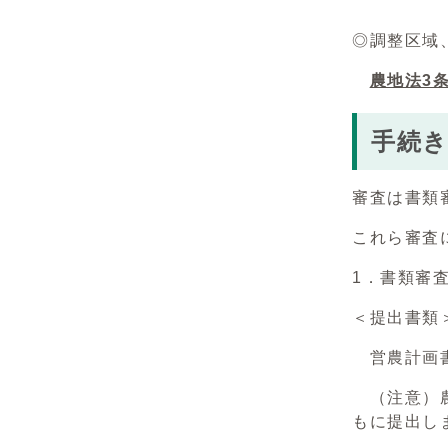
◎調整区域
農地法3
手続
審査は書類
これら審査
1．書類審
＜提出書類
営農計画書
（注意）農
もに提出し