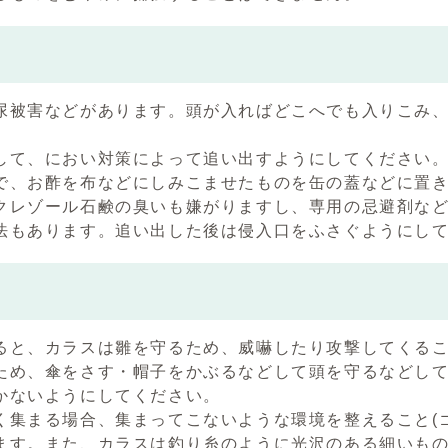
チ
尿被害などがあります。頭が入ればどこへでも入りこみ、
して、におい対策によって追い出すようにしてください
で、お酢を布などにしみこませたものを缶の蓋などに置
クレゾール石鹸の臭いも嫌がりますし、専用の忌避剤な
法もあります。追い出した後は侵入口をふさぐようにし
ス
ると、カラスは雛を守るため、威嚇したり攻撃してくる
ため、傘をさす・帽子をかぶるなどして頭を守るなどし
かないようにしてください。
く集まる場合、集まってこないような環境を整えること(
ます。また、カラスは釣り糸のように光沢のある細いも