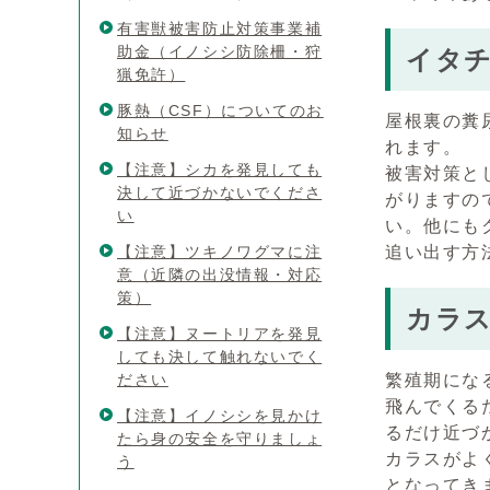
有害獣被害防止対策事業補
助金（イノシシ防除柵・狩
イタ
猟免許）
豚熱（CSF）についてのお
屋根裏の糞
知らせ
れます。
【注意】シカを発見しても
被害対策と
決して近づかないでくださ
がりますの
い
い。他にも
【注意】ツキノワグマに注
追い出す方
意（近隣の出没情報・対応
策）
カラ
【注意】ヌートリアを発見
しても決して触れないでく
ださい
繁殖期にな
飛んでくる
【注意】イノシシを見かけ
るだけ近づ
たら身の安全を守りましょ
カラスがよ
う
となってき