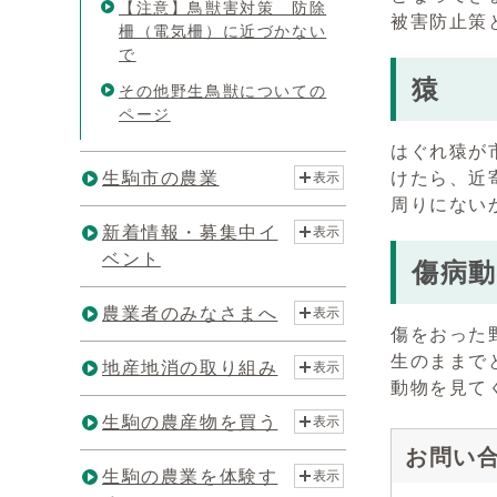
【注意】鳥獣害対策 防除
被害防止策
柵（電気柵）に近づかない
で
猿
その他野生鳥獣についての
ページ
はぐれ猿が
生駒市の農業
けたら、近
表示
周りにない
新着情報・募集中イ
表示
ベント
傷病動
農業者のみなさまへ
表示
傷をおった
生のままで
地産地消の取り組み
表示
動物を見て
生駒の農産物を買う
表示
お問い
生駒の農業を体験す
表示