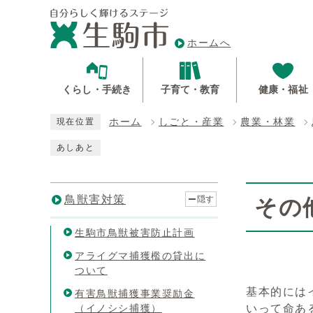
ホームへ
くらし・手続き
子育て・教育
健康・福祉
ホーム
しごと・産業
農業・林業
現在位置
あしあと
鳥獣害対策
隠す
その
生駒市鳥獣被害防止計画
アライグマ捕獲檻の貸出に
ついて
基本的には
有害鳥獣捕獲事業奨励金
（イノシシ捕獲）
いって命あ