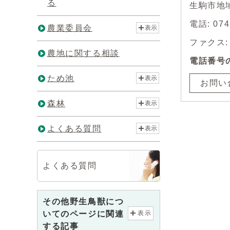
る
生駒市地
電話: 07
農業委員会
表示
ファクス: 0
農地に関する相談
電話番号
ため池
表示
お問い
森林
表示
よくある質問
表示
よくある質問
その他野生鳥獣につ
いてのページに関連
表示
する記事