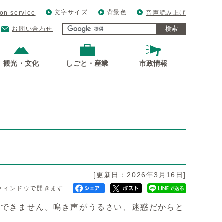
文字サイズ
背景色
ion service
音声読み上げ
検索
お問い合わせ
観光・文化
しごと・産業
市政情報
[更新日：2026年3月16日]
ウィンドウで開きます
ができません。鳴き声がうるさい、迷惑だからと