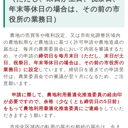
年末等休日の場合は、その前の市
役所の業務日）
農地の売買等や権利設定、又は市街化調整区域内
の農地転用など農地法に基づく許可申請や農地造成の
届出は、毎月の農業委員会において内容を審議するた
め、その申請の
締切日を毎月末日（ただし、末日が土
日、祝祭日、年末等
休日
の場合は、その前の市役所の
業務日）に設定
しています。締切日を過ぎての申請受
付は、農業委員会での審議が翌々月になるため、ご注
意願います。
申請に際して、農地利用最適化推進委員の経由印
が必要ですので、余裕（少なくとも締切日の5日前）
をもって農地利用最適化推進委員にご連絡
をしていた
だきますよう願います。
市街化区域内の転用の届出や相続の届出は、今ま