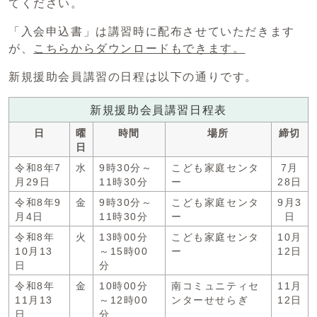
てください。
「入会申込書」は講習時に配布させていただきます
が、
こちらからダウンロードもできます。
新規援助会員講習の日程は以下の通りです。
新規援助会員講習日程表
日
曜
時間
場所
締切
日
令和8年7
水
9時30分～
こども家庭センタ
7月
月29日
11時30分
ー
28日
令和8年9
金
9時30分～
こども家庭センタ
9月3
月4日
11時30分
ー
日
令和8年
火
13時00分
こども家庭センタ
10月
10月13
～15時00
ー
12日
日
分
令和8年
金
10時00分
南コミュニティセ
11月
11月13
～12時00
ンターせせらぎ
12日
日
分