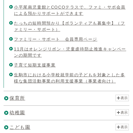
小平尾南児童館とCOCOテラスで、ファミ・サポ会員
による預かりサポートができます
たっちの短時間預かり【ボランティアも募集中】（フ
ァミリー・サポート）
ファミリー・サポート 会員専用ページ
11月はオレンジリボン・児童虐待防止推進キャンペー
ンの期間です
子育て短期支援事業
生駒市における小学校就学前の子どもを対象とした多
様な集団活動事業の利用支援事業（事業者向け）
保育所
表示
幼稚園
表示
こども園
表示