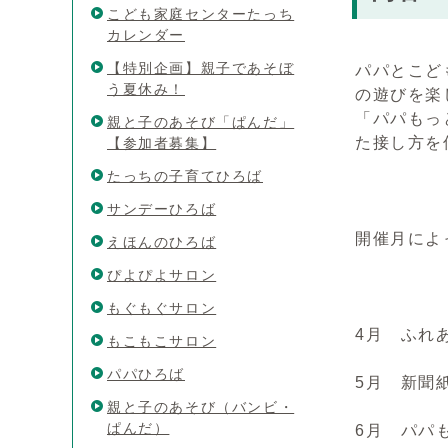
こども家庭センターたっち
カレンダー
【特別企画】親子であそぼ
パパとこど
う夏休み！
の遊びを楽
「パパもっ
親と子のあそび「ぱんだ」
た接し方を
【参加者募集】
たっちの子育てひろば
サンデーひろば
開催月によ
えほんのひろば
ぴよぴよサロン
もぐもぐサロン
4月 ふれ
もこもこサロン
パパひろば
5月 新聞
親と子のあそび（バンビ・
ぱんだ）
6月 パパ