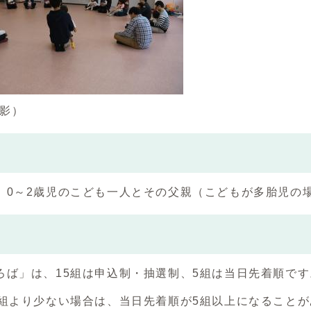
撮影）
、0～2歳児のこども一人とその父親（こどもが多胎児の
み
ろば」は、15組は申込制・抽選制、5組は当日先着順です
5組より少ない場合は、当日先着順が5組以上になること