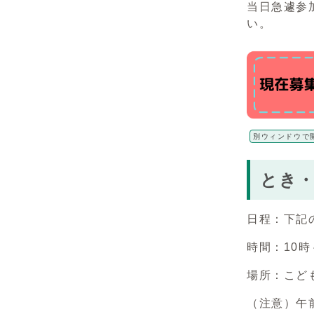
当日急遽参
い。
別ウィンドウで
とき
日程：下記
時間：10時
場所：こど
（注意）午