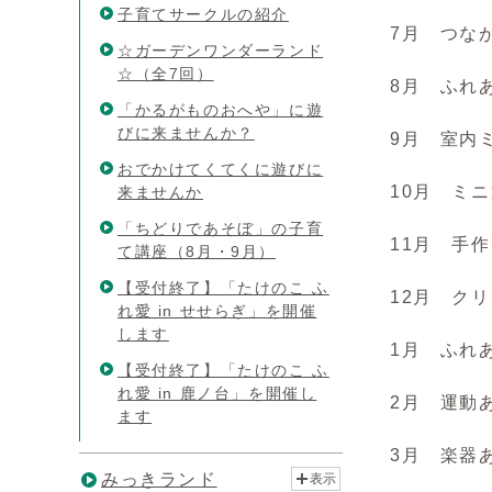
子育てサークルの紹介
7月 つな
☆ガーデンワンダーランド
☆（全7回）
8月 ふれ
「かるがものおへや」に遊
びに来ませんか？
9月 室内
おでかけてくてくに遊びに
10月 ミ
来ませんか
「ちどりであそぼ」の子育
11月 手
て講座（8月・9月）
【受付終了】「たけのこ ふ
12月 ク
れ愛 in せせらぎ」を開催
します
1月 ふれ
【受付終了】「たけのこ ふ
れ愛 in 鹿ノ台」を開催し
2月 運動
ます
3月 楽器
みっきランド
表示