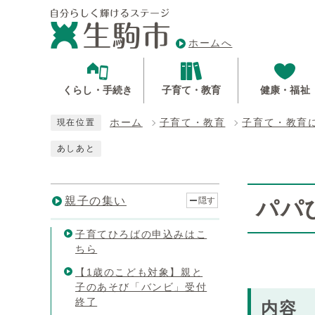
ホームへ
くらし・手続き
子育て・教育
健康・福祉
ホーム
子育て・教育
子育て・教育
現在位置
あしあと
親子の集い
隠す
パパ
子育てひろばの申込みはこ
ちら
【1歳のこども対象】親と
子のあそび「バンビ」受付
終了
内容