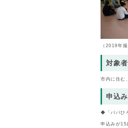
（2019年
対象者
市内に住む
申込
◆「パパひ
申込みが1