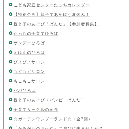
こども家庭センターたっちカレンダー
【特別企画】親子であそぼう夏休み！
親と子のあそび「ぱんだ」【参加者募集】
たっちの子育てひろば
サンデーひろば
えほんのひろば
ぴよぴよサロン
もぐもぐサロン
もこもこサロン
パパひろば
親と子のあそび（バンビ・ぱんだ）
子育てサークルの紹介
☆ガーデンワンダーランド☆（全7回）
「かるがものおへや」に遊びに来ませんか？